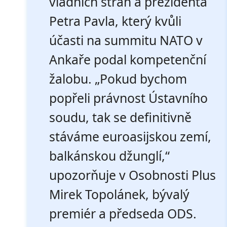
vládních stran a prezidenta
Petra Pavla, který kvůli
účasti na summitu NATO v
Ankaře podal kompetenční
žalobu. „Pokud bychom
popřeli právnost Ústavního
soudu, tak se definitivně
stáváme euroasijskou zemí,
balkánskou džunglí,“
upozorňuje v Osobnosti Plus
Mirek Topolánek, bývalý
premiér a předseda ODS.