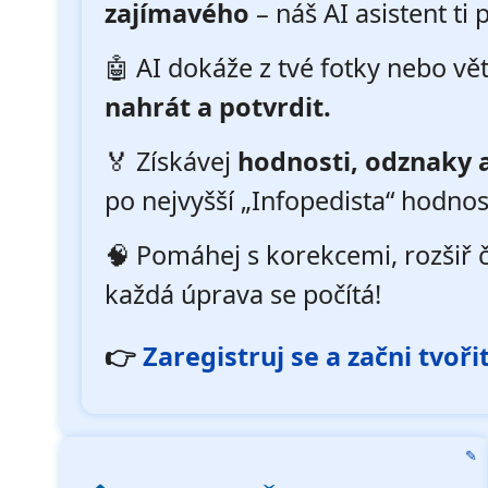
zajímavého
– náš AI asistent ti
🤖 AI dokáže z tvé fotky nebo vě
nahrát a potvrdit.
🏅 Získávej
hodnosti, odznaky a
po nejvyšší „Infopedista“ hodnos
🧠 Pomáhej s korekcemi, rozšiř č
každá úprava se počítá!
👉
Zaregistruj se a začni tvoři
✎