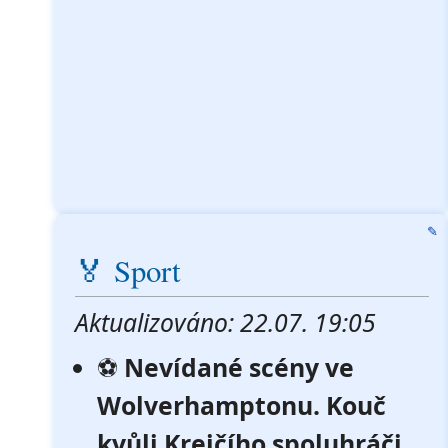
✎
🏅 Sport
Aktualizováno: 22.07. 19:05
⚽
Nevídané scény ve
Wolverhamptonu. Kouč
kvůli Krejčího spoluhráči