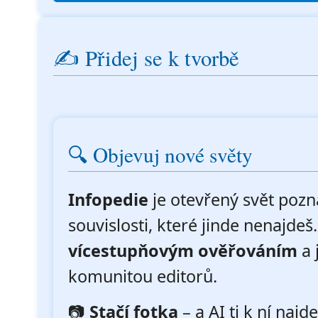
✍️ Přidej se k tvorbě
🔍 Objevuj nové světy
Infopedie
je otevřený svět pozn
souvislosti, které jinde nenajde
vícestupňovým ověřováním
a 
komunitou editorů.
📷
Stačí fotka
– a AI ti k ní najd