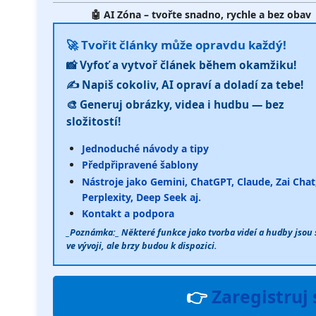
🤖 AI Zóna – tvořte snadno, rychle a bez obav
🚀 Tvořit články může opravdu každý!
📸 Vyfoť a vytvoř článek během okamžiku!
✍️ Napiš cokoliv, AI opraví a doladí za tebe!
🎨 Generuj obrázky, videa i hudbu — bez
složitostí!
Jednoduché návody a tipy
Předpřipravené šablony
Nástroje jako Gemini, ChatGPT, Claude, Zai Chat
Perplexity, Deep Seek aj.
Kontakt a podpora
_Poznámka:_ Některé funkce jako tvorba videí a hudby jsou 
ve vývoji, ale brzy budou k dispozici.
👉
Zaregistruj 