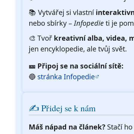
📚 Vytvářej si vlastní
interaktivn
nebo sbírky –
Infopedie
ti je pom
🎨 Tvoř
kreativní alba, videa
jen encyklopedie, ale tvůj svět.
🎫 Připoj se na sociální sítě:
🔵
stránka Infopedie
✍️ Přidej se k nám
Máš nápad na článek?
Stačí ho