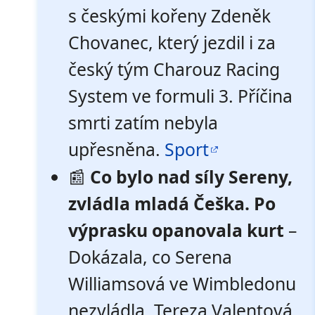
s českými kořeny Zdeněk
Chovanec, který jezdil i za
český tým Charouz Racing
System ve formuli 3. Příčina
smrti zatím nebyla
upřesněna.
Sport
📰
Co bylo nad síly Sereny,
zvládla mladá Češka. Po
výprasku opanovala kurt
–
Dokázala, co Serena
Williamsová ve Wimbledonu
nezvládla. Tereza Valentová