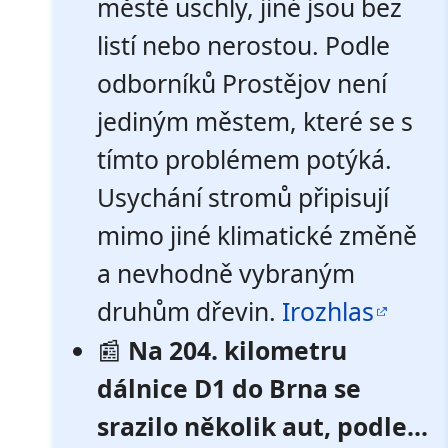
městě uschly, jiné jsou bez
listí nebo nerostou. Podle
odborníků Prostějov není
jediným městem, které se s
tímto problémem potýká.
Usychání stromů připisují
mimo jiné klimatické změně
a nevhodně vybraným
druhům dřevin.
Irozhlas
📰
Na 204. kilometru
dálnice D1 do Brna se
srazilo několik aut, podle...