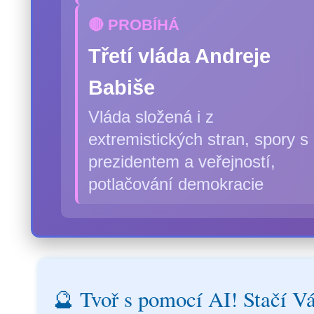
🔴 PROBÍHÁ
Třetí vláda Andreje
Babiše
Vláda složená i z
extremistických stran, spory s
prezidentem a veřejností,
potlačování demokracie
🔮 Tvoř s pomocí AI! Stačí V