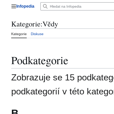
Přeskočit
Infopedia
na
Hlavní menu
obsah
Kategorie
:
Vědy
Kategorie
Diskuse
Podkategorie
Zobrazuje se 15 podkatego
podkategorií v této kategor
B