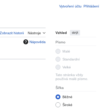
Vytvoření účtu
Přihlášení
Vzhled
skrýt
Zobrazit historii
Nástroje
Nápověda
Písmo
Malé
Standardní
Velké
Tato stránka vždy
používá malé písmo.
Šířka
Běžné
Široké