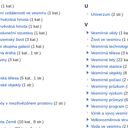
U
(1 kat.)
ní vzdálenosti ve vesmíru
(1 kat.)
Univerzum
(2 str.)
 hvězdná hmota
(1 kat.)
V
hvězdná hmota
(1 kat.)
sluneční soustavy
(1 kat.)
Vesmírné vědy
(1 ka
zemský život
(3 kat.)
Život ve vesmíru
(1 s
í skupina galaxií
(1 kat.)
Vesmírná technologi
ná dráha
(1 kat., 1 str.)
Vesmírná tělesa
(3 k
viny
(3 kat.)
Vesmírné lety
(22 kat
Vesmírné stanice
(2 
Vesmírné objekty
(8 
ská tělesa
(5 kat., 1 str.)
Vesmírné počasí
(2 s
ské objekty
(1 str.)
Vesmírný průzkum
(
Vesmírný výzkum
(2
Vesmírný průmysl
(6
kty v mezihvězdném prostoru
(2 str.)
Vesmírný program
(
Vznik a vývoj vesmír
Velkorozměrová stru
eta Země
(10 kat., 8 str.)
Voda ve vesmíru
(2 