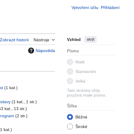
Vytvoření účtu
Přihlášení
Vzhled
skrýt
Zobrazit historii
Nástroje
Nápověda
Písmo
Malé
Standardní
Velké
ii
(1 kat.)
Tato stránka vždy
)
používá malé písmo.
ustavy
(1 kat., 1 str.)
Šířka
53 kat., 13 str.)
program
(2 str.)
Běžné
Široké
(1 kat.)