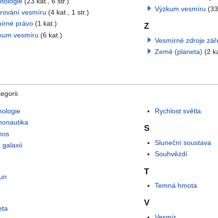
tologie
(23 kat., 6 str.)
Výzkum vesmíru
(33
rování vesmíru
(4 kat., 1 str.)
írné právo
(1 kat.)
Z
kum vesmíru
(6 kat.)
Vesmírné zdroje zář
Země (planeta)
(2 ka
egorii.
ologie
Rychlost světla
onautika
S
mos
Sluneční soustava
 galaxií
Souhvězdí
T
un
Temná hmota
V
eta
Vesmír