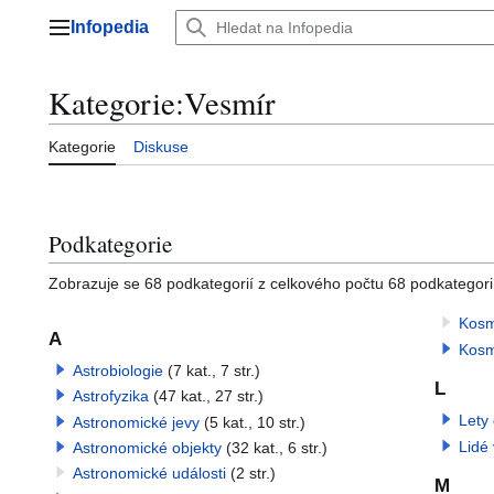
Přeskočit
Infopedia
na
Hlavní menu
obsah
Kategorie
:
Vesmír
Kategorie
Diskuse
Podkategorie
Zobrazuje se 68 podkategorií z celkového počtu 68 podkategorií 
Kosmo
A
Kosm
Astrobiologie
(7 kat., 7 str.)
L
Astrofyzika
(47 kat., 27 str.)
Lety
Astronomické jevy
(5 kat., 10 str.)
Lidé
Astronomické objekty
(32 kat., 6 str.)
Astronomické události
(2 str.)
M