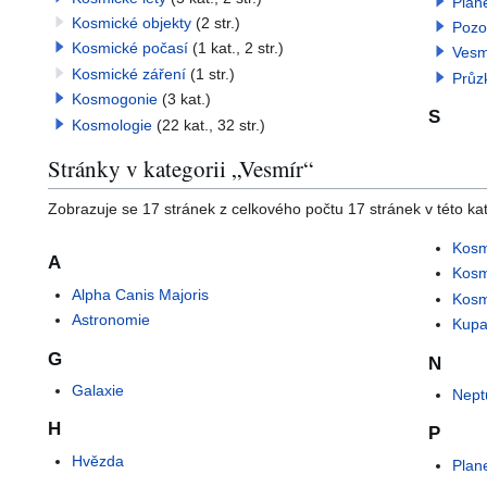
Plane
Kosmické objekty
(2 str.)
Pozo
Kosmické počasí
(1 kat., 2 str.)
Vesm
Kosmické záření
(1 str.)
Průz
Kosmogonie
(3 kat.)
S
Kosmologie
(22 kat., 32 str.)
Stránky v kategorii „Vesmír“
Zobrazuje se 17 stránek z celkového počtu 17 stránek v této kat
Kosm
A
Kosm
Alpha Canis Majoris
Kos
Astronomie
Kupa
G
N
Galaxie
Nept
H
P
Hvězda
Plan