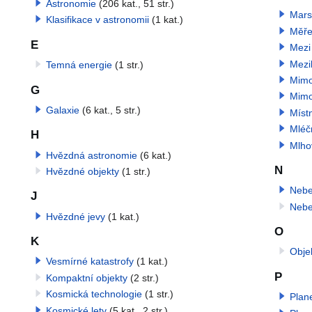
Astronomie
(206 kat., 51 str.)
Mars
Klasifikace v astronomii
(1 kat.)
Měře
E
Mezi
Mezi
Temná energie
(1 str.)
Mimo
G
Mimo
Galaxie
(6 kat., 5 str.)
Místn
Mléč
H
Mlho
Hvězdná astronomie
(6 kat.)
N
Hvězdné objekty
(1 str.)
Nebe
J
Nebe
Hvězdné jevy
(1 kat.)
O
K
Obje
Vesmírné katastrofy
(1 kat.)
P
Kompaktní objekty
(2 str.)
Kosmická technologie
(1 str.)
Plan
Kosmické lety
(5 kat., 2 str.)