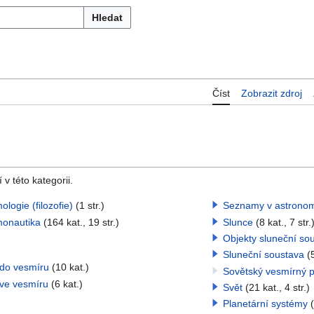
Hledat
Číst
Zobrazit zdroj
v této kategorii.
logie (filozofie)
(1 str.)
Seznamy v astronom
onautika
(164 kat., 19 str.)
Slunce
(8 kat., 7 str.
Objekty sluneční so
Sluneční soustava
(
 do vesmíru
(10 kat.)
Sovětský vesmírný 
 ve vesmíru
(6 kat.)
Svět
(21 kat., 4 str.)
Planetární systémy