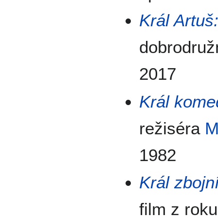
Král Artuš
dobrodružn
2017
Král kome
režiséra
M
1982
Král zbojn
film z rok