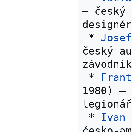
– český 
designér
 * 
Josef
český au
závodník

 * 
Frant
1980) – 
legionář

 * 
Ivan 
česko-am