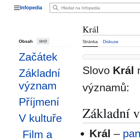
Přeskočit
Infopedia
na
Hlavní menu
obsah
Král
Obsah
skrýt
Stránka
Diskuse
Začátek
Slovo
Král
m
Základní
význam
významů:
Příjmení
Základní 
V kultuře
Přepnout podsekci V kultuře
Král
–
pan
Film a