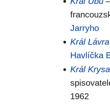
Král Ubu
–
francouzs
Jarryho
Král Lávra
Havlíčka 
Král Krys
spisovate
1962