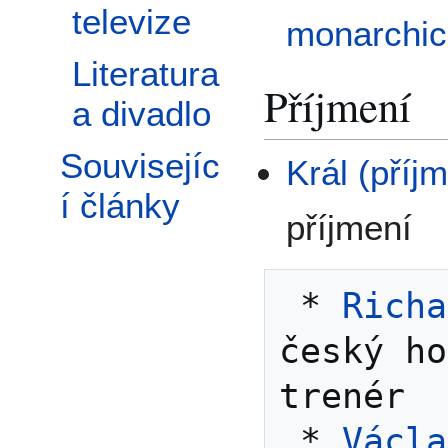
televize
monarchi
Literatura
Příjmení
a divadlo
Souvisejíc
Král (příj
í články
příjmení
 * 
Richa
český ho
trenér

 * 
Václa