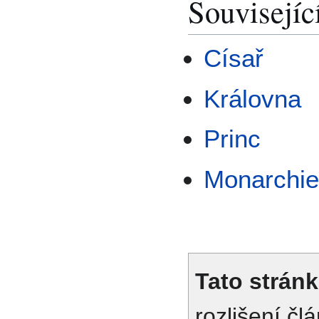
Souvisejíc
Císař
Královna
Princ
Monarchi
Tato stránk
rozlišení č