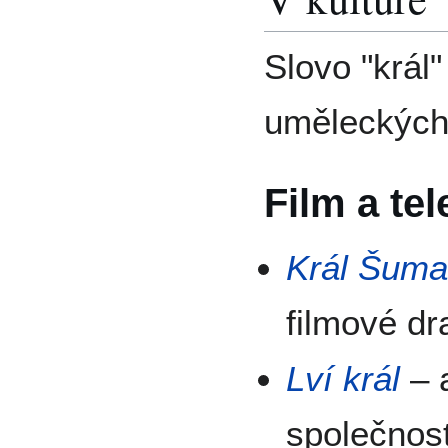
Slovo "král
uměleckých
Film a tel
Král Šum
filmové d
Lví král
– 
společnos