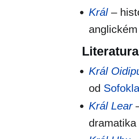
Král
– hist
anglickém 
Literatura
Král Oidip
od
Sofokl
Král Lear
dramatik