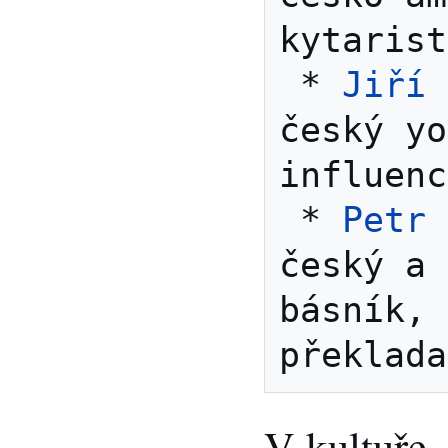
kytarist
 * 
Jiří 
český yo
influenc
 * 
Petr 
český a 
básník, 
V kultuře