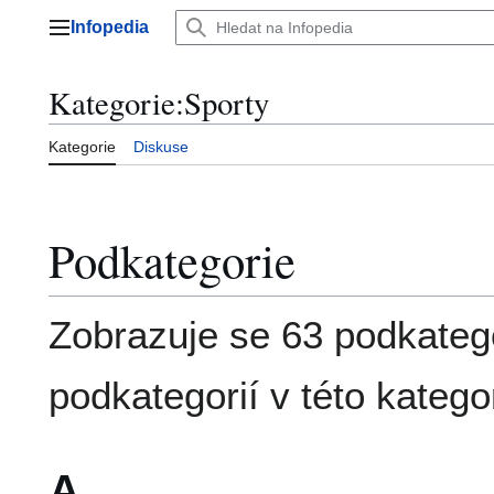
Přeskočit
Infopedia
na
Hlavní menu
obsah
Kategorie
:
Sporty
Kategorie
Diskuse
Podkategorie
Zobrazuje se 63 podkatego
podkategorií v této kategor
A