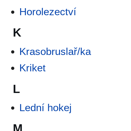
Horolezectví
K
Krasobruslař/ka
Kriket
L
Lední hokej
M