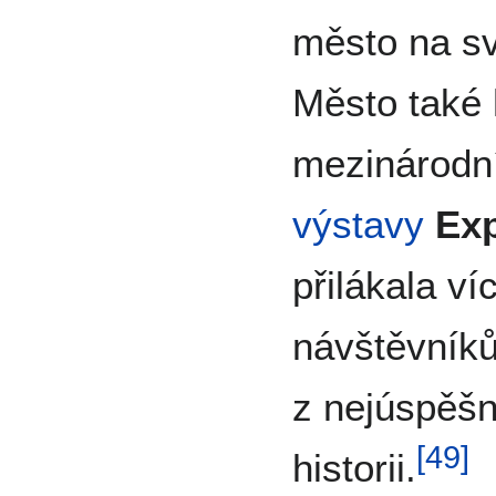
město na sv
Město také 
mezinárodní
výstavy
Ex
přilákala ví
návštěvníků
z nejúspěšn
[
49
]
historii.