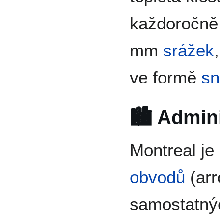
každoročně
mm
srážek
ve formě
sn
🏙️ Admini
Montreal je
obvodů
(arr
samostatný