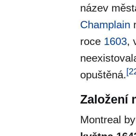
název měst
Champlain
n
roce
1603
,
neexistoval
[
2
opuštěná.
Založení 
Montreal by