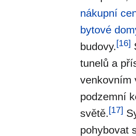
nákupní cen
bytové dom
[
16
]
budovy.
S
tunelů a př
venkovním 
podzemní k
[
17
]
světě.
Sy
pohybovat s