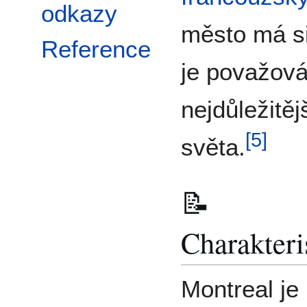
odkazy
město má s
Reference
je považová
nejdůležitě
[
5
]
světa.
📝
Charakteri
Montreal je