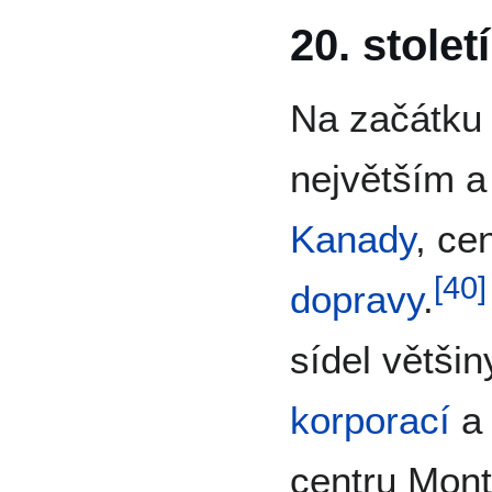
20. století
Na začátk
největším 
Kanady
, ce
[
40
]
dopravy
.
sídel větši
korporací
centru Mont