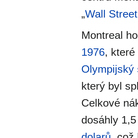
„
Wall Street
Montreal ho
1976
, kter
Olympijský 
který byl s
Celkové ná
dosáhly 1,5
dolarů
, což