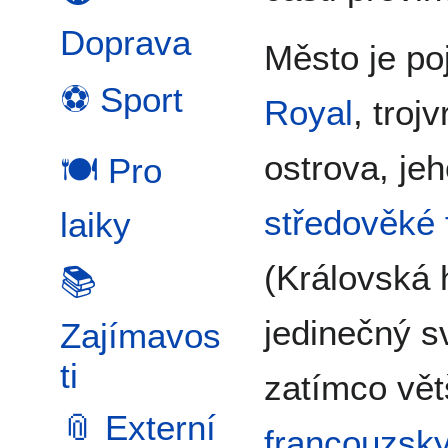
Doprava
Město je p
⚽ Sport
Royal
, troj
ostrova, je
🍽️ Pro
středověké 
laiky
(Královská 
📚
jedinečný 
Zajímavos
ti
zatímco vět
📎 Externí
francouzsk