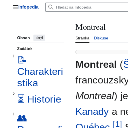
Přeskočit
Přepnout podsekci 📝 Charakteristika
Infopedia
na
Hlavní menu
obsah
Montreal
Obsah
skrýt
Stránka
Diskuse
Začátek
Přepnout podsekci ⏳ Historie
📝
Montreal
(
Charakteri
Přepnout podsekci 👥 Demografie
francouzsk
stika
Montreal
) j
⏳ Historie
Kanady
a n
👥
[
1
]
Québec
.
S