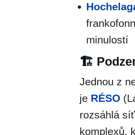
Hochelag
frankofonn
minulostí
🏗️ Podz
Jednou z ne
je
RÉSO
(La
rozsáhlá sí
komplexů, k