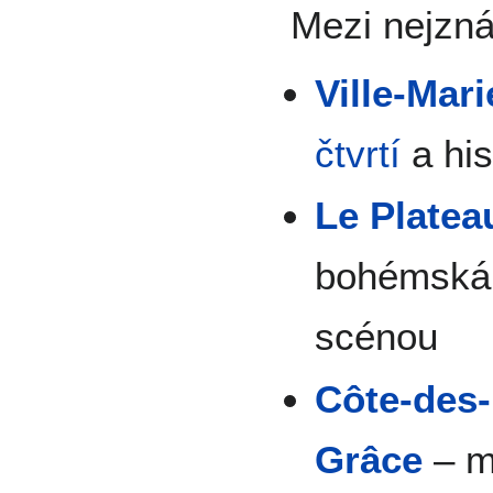
Mezi nejznám
Ville-Mari
čtvrtí
a his
Le Platea
bohémská č
scénou
Côte-des
Grâce
– mu