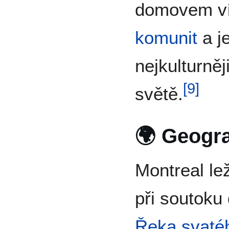
domovem v
komunit
a j
nejkulturněj
[
9
]
světě.
🌍 Geogra
Montreal le
při soutok
Řeka svaté