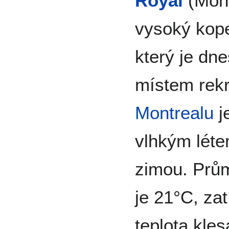
Royal
(Mont
vysoký kop
který je dn
místem rek
Montrealu
j
vlhkým lét
zimou. Prům
je 21°C, za
teplota kle