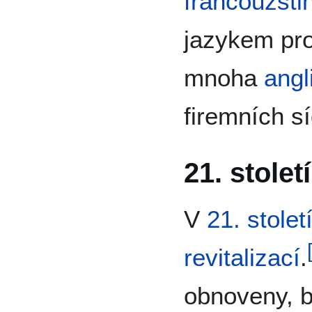
francouzšti
jazykem pro
mnoha
angl
firemních sí
21. století
V
21. stolet
revitalizací
.
obnoveny, 