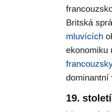
francouzsk
Britská sprá
mluvících
ob
ekonomiku 
francouzsky
dominantní 
19. stole