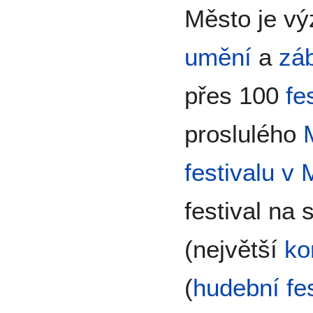
Město je v
umění
a
zá
přes 100
fe
proslulého
festivalu v 
festival na 
(největší
ko
(
hudební fes