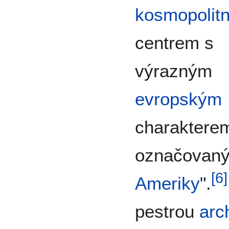
kosmopolit
centrem s
výrazným
evropským
charakterem
označovaný
[
6
]
Ameriky
".
pestrou
arc