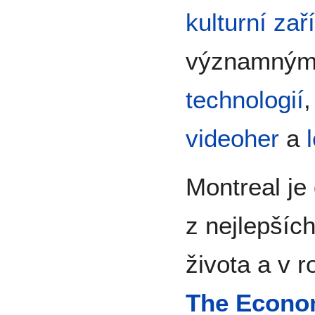
kulturní zař
významným
technologií
videoher
a
Montreal je
z nejlepšíc
života a v 
The Econo