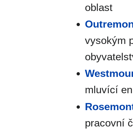
oblast
Outremon
vysokým p
obyvatels
Westmou
mluvící en
Rosemont–
pracovní č