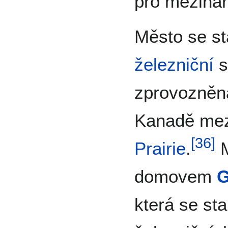
pro meziná
Město se st
železniční
s
zprovozněn
Kanadě mez
[
36
]
Prairie
.
M
domovem
G
která se sta