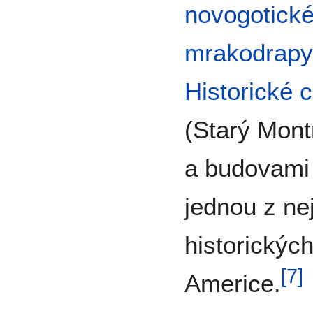
novogotick
mrakodrapy
Historické 
(Starý Mont
a budovami
jednou z ne
historických
[
7
]
Americe.