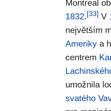
Montreal ob
[
33
]
1832
.
V
největším 
Ameriky
a h
centrem
Ka
Lachinskéh
umožnila lo
svatého Vav