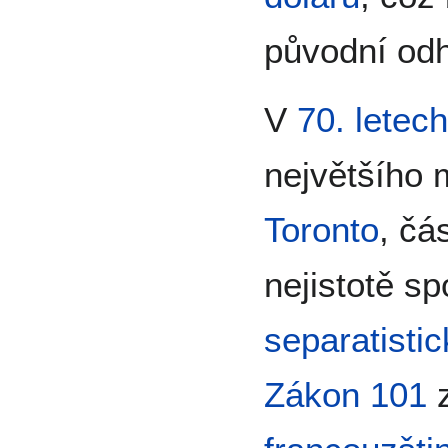
původní od
V
70. letech
největšího
Toronto
, čá
nejistotě s
separatisti
Zákon 101
z