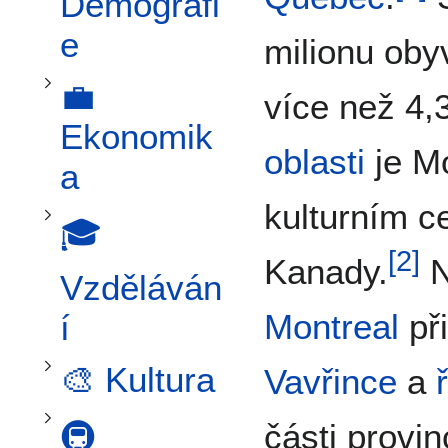
Přepnout podsekci 💼 Ekonomika
Demografi
e
milionu oby
Přepnout podsekci 🎓 Vzdělávání
💼
více než 4,
Ekonomik
oblasti
je M
a
kulturním c
🎓
Přepnout podsekci 🎨 Kultura
[
2
]
Kanady.
N
Přepnout podsekci 🚇 Doprava
Vzděláván
Montreal
př
í
🎨 Kultura
Vavřince
a
části provi
🚇