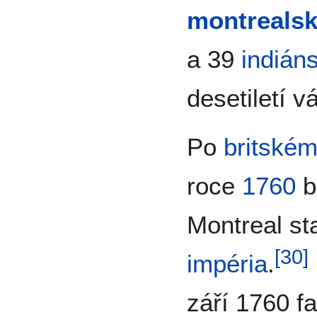
montrealsk
a 39
indián
desetiletí v
Po
britské
roce
1760
b
Montreal st
[
30
]
impéria
.
září 1760 fa