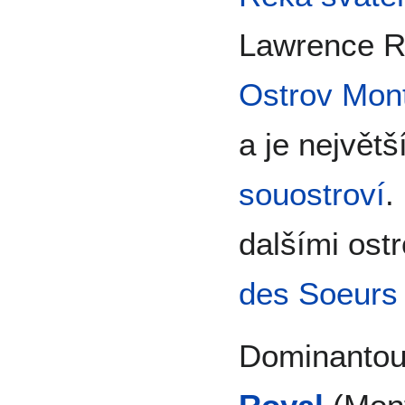
Lawrence R
Ostrov Mont
a je největ
souostroví
.
dalšími ost
des Soeurs
Dominantou