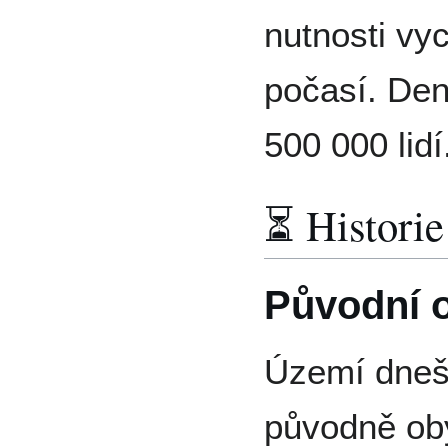
nutnosti vy
počasí. De
500 000 lidí
⏳ Historie
Původní 
Území dne
původně ob