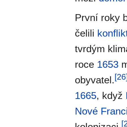
První roky 
čelili
konfli
tvrdým kli
roce
1653
m
[
26
obyvatel.
1665
, když
Nové Franc
[
kolonizaci.