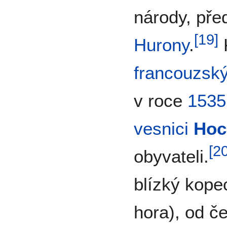
národy, př
[
19
]
Hurony
.
francouzsk
v roce
1535
vesnici
Hoc
[
2
obyvateli.
blízký kop
hora), od č