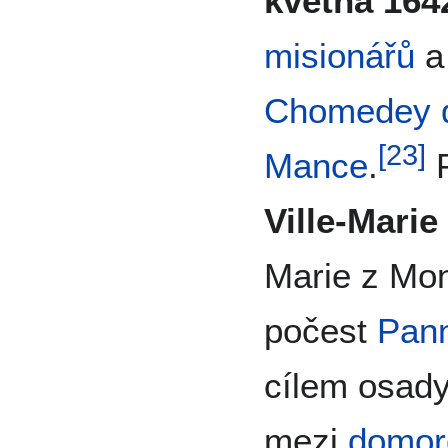
května 164
misionářů
a
Chomedey 
[
23
]
Mance
.
P
Ville-Marie
Marie z Mon
počest
Pann
cílem osady
mezi
domo