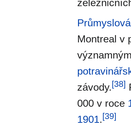
železničníc
Průmyslová
Montreal v 
významný
potravinářs
[
38
]
závody.
P
000 v roce
[
39
]
1901
.