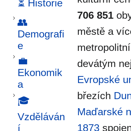
⏳ Historie
Přepnout podsekci 💼 Ekonomika
706 851
oby
👥
městě a ví
Demografi
e
metropolitní
Přepnout podsekci 🎓 Vzdělávání
💼
devátým ne
Ekonomik
Evropské u
a
březích
Dun
🎓
Přepnout podsekci 🎨 Kultura
Maďarské n
Vzděláván
1873
spojen
í