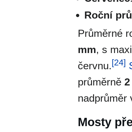
Roční pr
Průměrné r
mm
, s max
[
24
]
červnu.
průměrně
2
nadprůměr
Mosty př