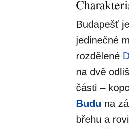
Charakteri
Budapešť j
jedinečné 
rozdělené
D
na dvě odli
části – kop
Budu
na zá
břehu a rov