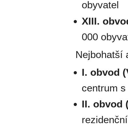
obyvatel
XIII. obv
000 obyva
Nejbohatší a
I. obvod (
centrum 
II. obvod
rezidenční