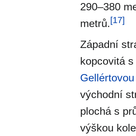
290–380 me
[
17
]
metrů.
Západní str
kopcovitá 
Gellértovou
východní st
plochá s p
výškou kol