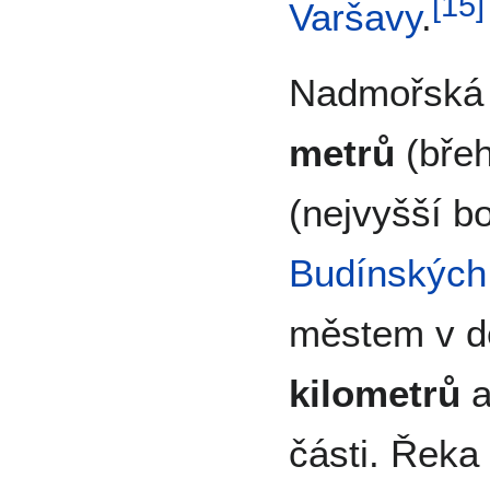
[
15
]
Varšavy
.
Nadmořská 
metrů
(bře
(nejvyšší b
Budínských
městem v dé
kilometrů
a
části. Řeka