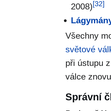
[
32
]
2008)
Lágymány
Všechny mo
světové vál
při ústupu 
válce znov
Správní č