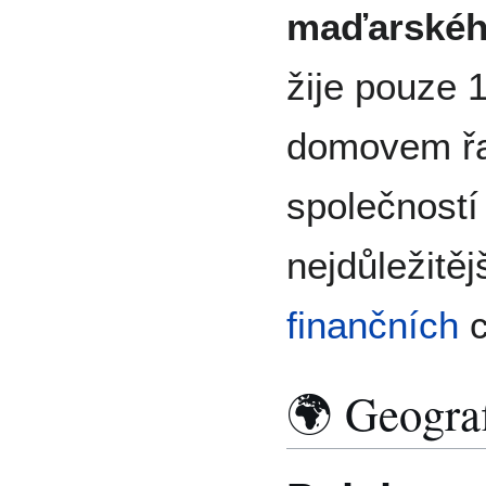
maďarské
žije pouze 
domovem řa
společností
nejdůležitě
finančních
c
🌍 Geogra