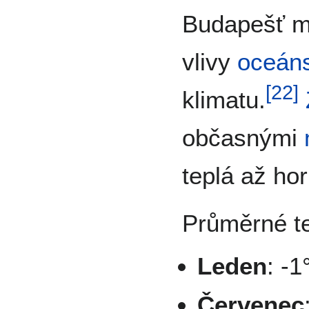
Budapešť 
vlivy
oceán
[
22
]
klimatu.
občasnými
teplá až hor
Průměrné te
Leden
: -
Červenec