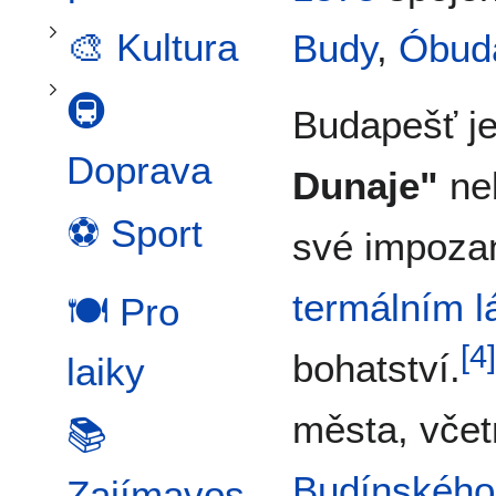
Přepnout podsekci 🚇 Doprava
🎨 Kultura
Budy
,
Óbud
🚇
Budapešť j
Doprava
Dunaje"
ne
⚽ Sport
své impoza
termálním 
🍽️ Pro
[
4
]
bohatství.
laiky
města, včet
📚
Budínského
Zajímavos