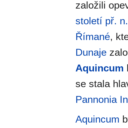
založili op
století př. n.
Římané
, kt
Dunaje
zalo
Aquincum
se stala h
Pannonia In
Aquincum
b