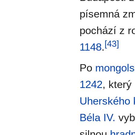
písemná zm
pochází z 
[
43
]
1148
.
Po
mongols
1242
, který
Uherského k
Béla IV.
vyb
silnou
hradn