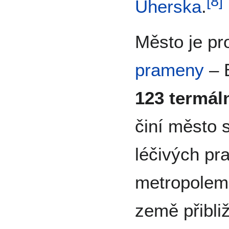
[
8
]
Uherska
.
Město je pr
prameny
– 
123 termál
činí město 
léčivých p
metropolem
země přibl