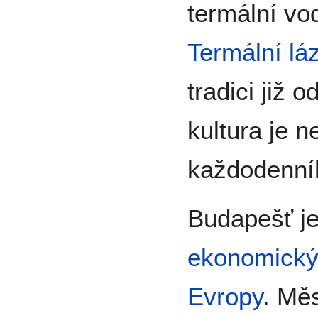
termální vo
Termální lá
tradici již o
kultura je n
každodenníh
Budapešť j
ekonomick
Evropy
. Mě