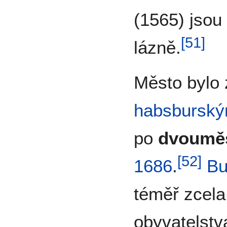
(1565) jsou
[
51
]
lázně.
Město bylo 
habsburský
po
dvouměs
[
52
]
1686
.
Bu
téměř zcela
obyvatelstv