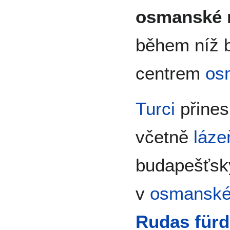
osmanské 
během níž 
centrem
os
Turci
přines
včetně
láze
budapešťsk
v
osmansk
Rudas für