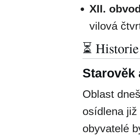
XII. obvo
vilová čtv
⏳ Historie
Starověk 
Oblast dneš
osídlena již
obyvatelé b