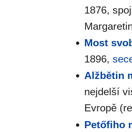
1876, spoj
Margaretin
Most svo
1896,
sec
Alžbětin 
nejdelší v
Evropě (r
Petőfiho 