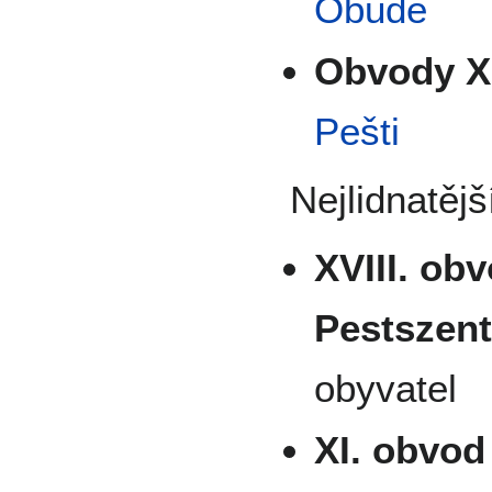
Óbudě
Obvody XI
Pešti
Nejlidnatějš
XVIII. ob
Pestszent
obyvatel
XI. obvod