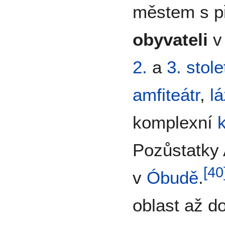
městem s p
obyvateli
v 
2.
a
3. stole
amfiteátr
,
l
komplexní
Pozůstatky 
[
40
v
Óbudě
.
oblast až d