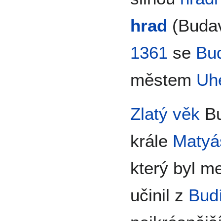
hrad
(Budav
1361
se
Bu
městem
Uhe
Zlatý věk
Bu
krále
Matyá
který byl 
učinil z
Bud