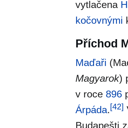
vytlačena
H
kočovnými
Příchod 
Maďaři
(Maď
Magyarok
) 
v roce
896
p
[
42
]
Árpáda
.
Budapešti za