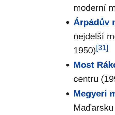
moderní m
Árpádův 
nejdelší m
[
31
]
1950)
Most Rák
centru (19
Megyeri 
Maďarsku 