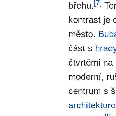
[
7
]
břehu.
Ten
kontrast je 
město.
Bud
část s
hrad
čtvrtěmi na
moderní, ru
centrum s 
architektur