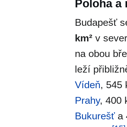
Poloha a r
Budapešť s
km²
v sever
na obou bř
leží přibli
Vídeň
, 545
Prahy
, 400
Bukurešť
a 