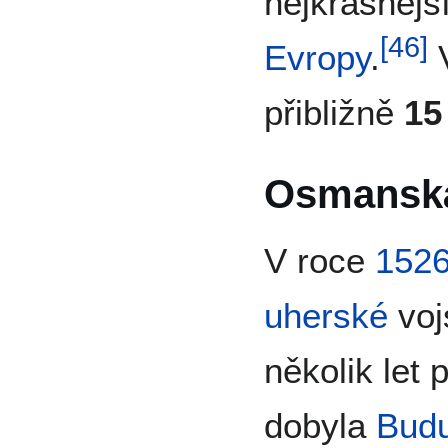
nejkrásnějš
[
46
]
Evropy
.
V
přibližně
15
Osmanská
V roce
152
uherské
voj
několik let 
dobyla
Bud