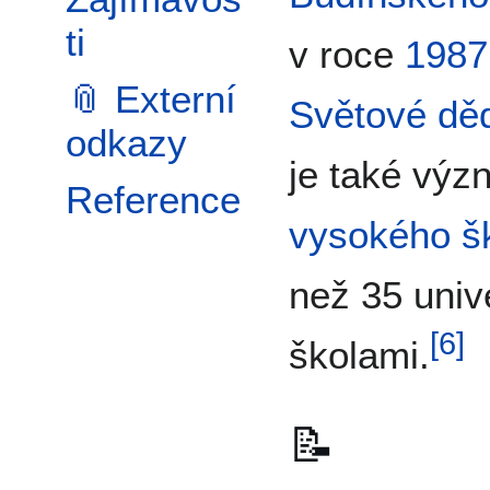
ti
v roce
1987
📎 Externí
Světové dě
odkazy
je také vý
Reference
vysokého šk
než 35 univ
[
6
]
školami.
📝