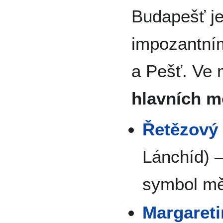
Budapešť j
impozantní
a Pešť. Ve
hlavních m
Řetězový
Lánchíd) –
symbol m
Margaret