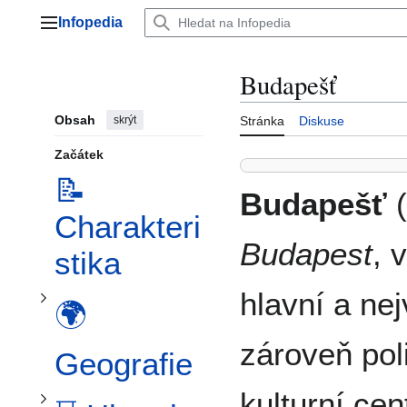
Přeskočit
Infopedia
na
Hlavní menu
obsah
Budapešť
Obsah
skrýt
Stránka
Diskuse
Začátek
Přepnout podsekci 🌍 Geografie
📝
Budapešť
(
Charakteri
Budapest
, 
stika
Přepnout podsekci ⏳ Historie
hlavní a ne
🌍
Přepnout podsekci 👥 Demografie
zároveň pol
Geografie
kulturní ce