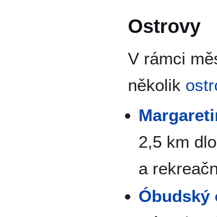
Ostrovy
V rámci měs
několik
ost
Margareti
2,5 km dlo
a rekreačn
Óbudský 