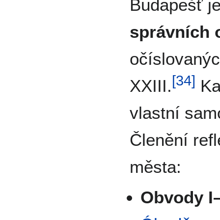
Budapešť j
správních
očíslovanýc
[
34
]
XXIII.
Ka
vlastní sam
Členění refl
města:
Obvody I–