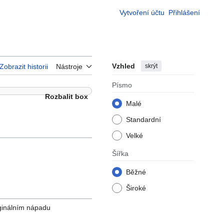
Vytvoření účtu
Přihlášení
Vzhled
skrýt
Zobrazit historii
Nástroje
Písmo
Rozbalit box
Malé
Standardní
Velké
Šířka
Běžné
Široké
iginálním nápadu