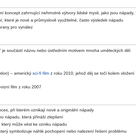
ní koncept zahrnující nehmotné výtvory lidské mysli, jako jsou nápady
í, které je nové a průmyslově využitelné, často výsledek nápadu
hrany pro vynález
" je součástí názvu nebo ústředním motivem mnoha uměleckých děl.
tion
) – americký
sci-fi film
z roku 2010, jehož děj se točí kolem vložen
vizní film z roku 2007
roces, při kterém vznikají nové a originální nápady
o nápadu, která přináší zlepšení
, který může vést ke vzniku nápadu
 který symbolizuje náhlé pochopení nebo nalezení řešení problému