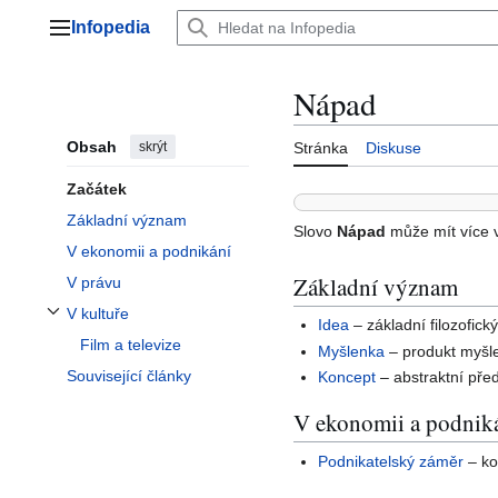
Přeskočit
Infopedia
na
Hlavní menu
obsah
Nápad
Obsah
skrýt
Stránka
Diskuse
Začátek
Základní význam
Slovo
Nápad
může mít více 
V ekonomii a podnikání
Základní význam
V právu
V kultuře
Idea
– základní filozofic
Přepnout podsekci V kultuře
Film a televize
Myšlenka
– produkt myšle
Související články
Koncept
– abstraktní př
V ekonomii a podnik
Podnikatelský záměr
– ko