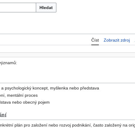
Hledat
Číst
Zobrazit zdroj
významů:
ký a psychologický koncept, myšlenka nebo představa
ní, mentální proces
edstava nebo obecný pojem
ání
nkrétní plán pro založení nebo rozvoj podnikání, často založený na or