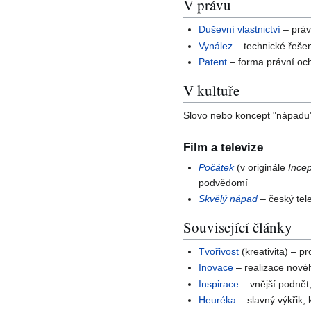
V právu
Duševní vlastnictví
– práv
Vynález
– technické řešen
Patent
– forma právní oc
V kultuře
Slovo nebo koncept "nápadu
Film a televize
Počátek
(v originále
Incep
podvědomí
Skvělý nápad
– český tele
Související články
Tvořivost
(kreativita) – p
Inovace
– realizace novéh
Inspirace
– vnější podnět
Heuréka
– slavný výkřik,