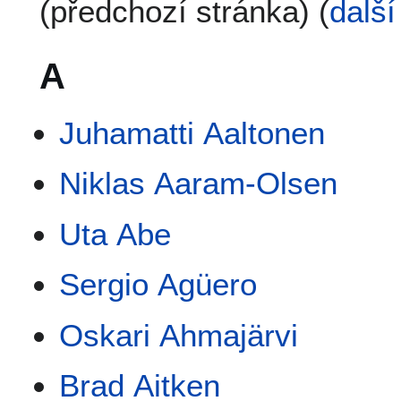
(předchozí stránka) (
další
A
Juhamatti Aaltonen
Niklas Aaram-Olsen
Uta Abe
Sergio Agüero
Oskari Ahmajärvi
Brad Aitken