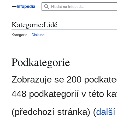
Přeskočit
Infopedia
na
Hlavní menu
obsah
Kategorie
:
Lidé
Kategorie
Diskuse
Podkategorie
Zobrazuje se 200 podkateg
448 podkategorií v této kat
(předchozí stránka) (
další