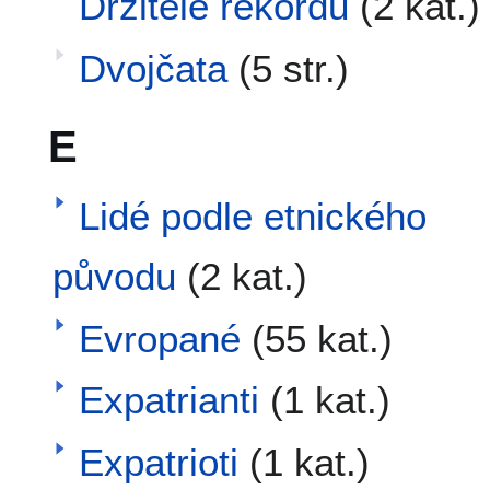
Držitelé rekordů
(2 kat.)
Dvojčata
(5 str.)
E
Lidé podle etnického
původu
(2 kat.)
Evropané
(55 kat.)
Expatrianti
(1 kat.)
Expatrioti
(1 kat.)