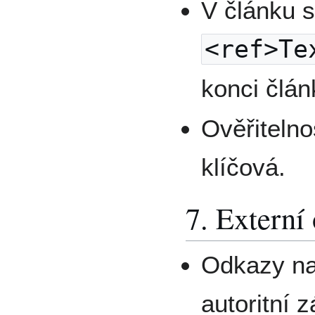
V článku 
<ref>Te
konci člá
Ověřitelno
klíčová.
7. Externí
Odkazy na 
autoritní