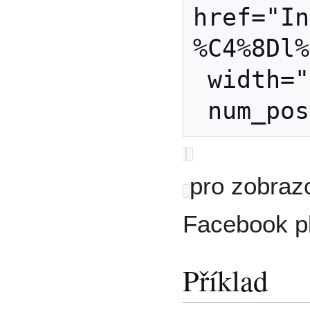
href="In
%C4%8Dl%
 width="100%"

pro zobraz
Facebook pl
Příklad