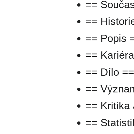
== Součas
== Histori
== Popis 
== Kariér
== Dílo =
== Význa
== Kritika
== Statisti