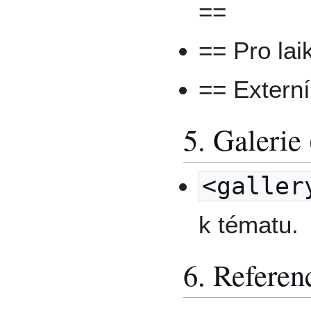
==
== Pro lai
== Externí
5. Galerie 
<galler
k tématu.
6. Referen