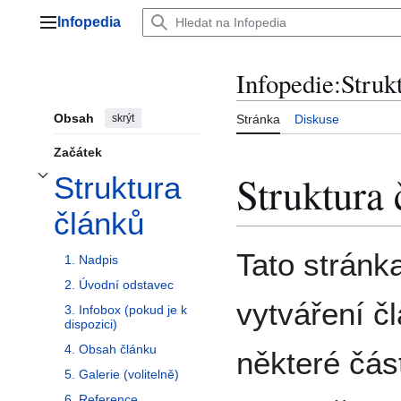
Přeskočit
Infopedia
na
Hlavní menu
obsah
Infopedie:Struk
Obsah
skrýt
Stránka
Diskuse
Začátek
Struktura
Struktura
Přepnout podsekci Struktura článků
článků
Tato stránka
1. Nadpis
2. Úvodní odstavec
vytváření čl
3. Infobox (pokud je k
dispozici)
4. Obsah článku
některé část
5. Galerie (volitelně)
6. Reference