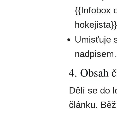
{{Infobox 
hokejista}}
Umisťuje 
nadpisem.
4. Obsah 
Dělí se do 
článku. Běž