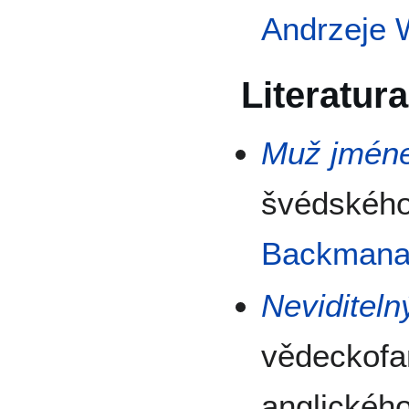
Andrzeje 
Literatura
Muž jmén
švédského
Backman
Neviditel
vědeckofa
anglickéh