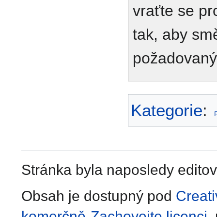
vraťte se p
tak, aby sm
požadovaný 
Kategorie
:
Stránka byla naposledy editov
Obsah je dostupný pod
Creat
komerčně-Zachovejte licenci
,