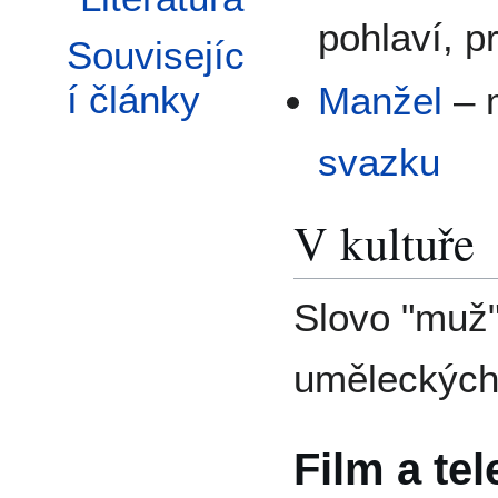
pohlaví, p
Souvisejíc
í články
Manžel
– 
svazku
V kultuře
Slovo "muž"
uměleckých
Film a tel