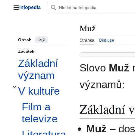
Přeskočit
Infopedia
na
Hlavní menu
obsah
Muž
Obsah
skrýt
Stránka
Diskuse
Začátek
Základní
Slovo
Muž
m
význam
významů:
V kultuře
Přepnout podsekci V kultuře
Základní 
Film a
televize
Muž
– dos
Literatura