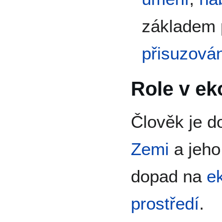
základem
přisuzová
Role v e
Člověk je 
Zemi
a jeho 
dopad na
e
prostředí
.