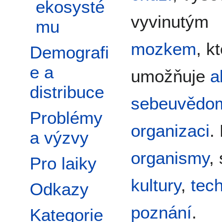
ekosysté
vyvinutým
mu
mozkem
, k
Demografi
e a
umožňuje
a
distribuce
sebeuvědo
Problémy
organizaci
.
a výzvy
organismy
,
Pro laiky
kultury
,
tec
Odkazy
poznání
.
Kategorie