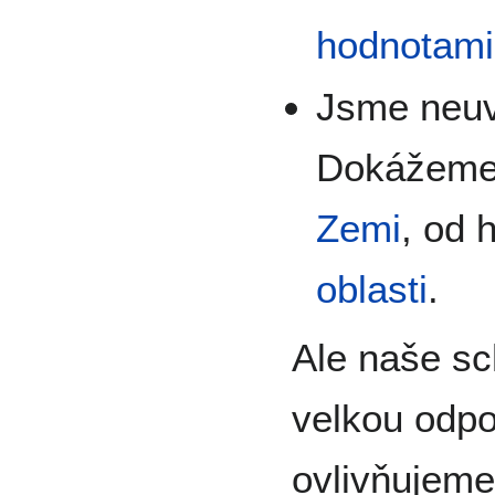
hodnotami
Jsme neuvě
Dokážeme 
Zemi
, od 
oblasti
.
Ale naše sc
velkou odp
ovlivňujeme