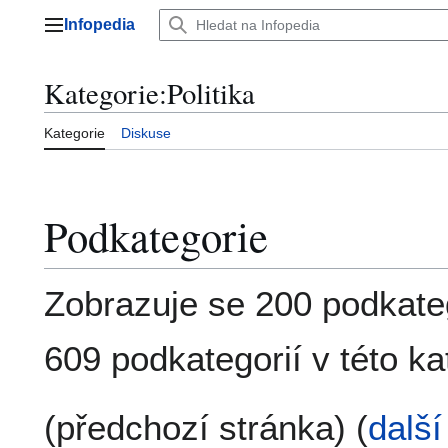
Přeskočit
Infopedia
na
Hlavní menu
obsah
Kategorie
:
Politika
Kategorie
Diskuse
Podkategorie
Zobrazuje se 200 podkateg
609 podkategorií v této kat
(předchozí stránka) (
další