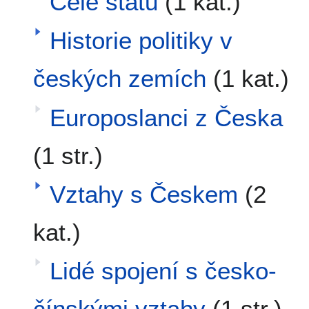
Čele státu
(1 kat.)
Historie politiky v
českých zemích
(1 kat.)
Europoslanci z Česka
(1 str.)
Vztahy s Českem
(2
kat.)
Lidé spojení s česko-
čínskými vztahy
(1 str.)