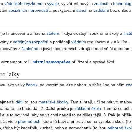
ra
vědeckého výzkumu
a
vývoje
, vytváření nových
znalostí
a
technologi
vání
sociálních nerovností
a poskytování
šancí
na
vzdělání
bez ohledu
v je financována a řízena
státem
, i když existují i soukromé školy a
insti
ovány z
veřejných rozpočtů
a podléhají
vládním
regulacím a kurikulím.
nancovány z
školného
a jiných soukromých zdrojů a mají větší autonom
 významnou roli i
místní samospráva
při řízení a správě škol.
ro laiky
avu jako velký
žebřík
, po kterém se leze nahoru a sbírají se na něm
zna
nejmenší
děti
, to jsou
mateřské školky
. Tam si hrají, učí se mluvit, malo
va na to, co bude dál. 2.
Další příčka
je
základní škola
. Tam už se učí p
a je to povinné, aby se všichni naučili to nejdůležitější. 3.
Pak je příčk
učit víc o
předmětech
, které tě baví a připravit se na vysokou školu (to
, třeba být kadeřník, kuchař, nebo automechanik (to jsou
odborné škol