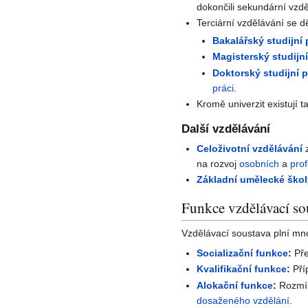
dokončili sekundární vzdě
Terciární vzdělávání se d
Bakalářský studijní
Magisterský studijn
Doktorský studijní 
práci
.
Kromě univerzit existují 
Další vzdělávání
Celoživotní vzdělávání
z
na rozvoj
osobních
a
pro
Základní umělecké ško
Funkce vzdělávací so
Vzdělávací soustava plní mn
Socializační funkce
:
Př
Kvalifikační funkce
:
Pří
Alokační funkce
:
Rozmí
dosaženého vzdělání
.