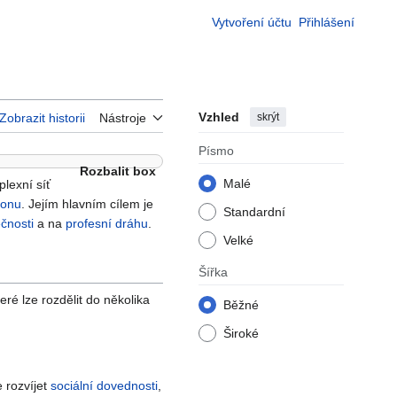
Vytvoření účtu
Přihlášení
Vzhled
skrýt
Zobrazit historii
Nástroje
Písmo
Rozbalit box
Malé
plexní síť
ionu
. Jejím hlavním cílem je
Standardní
čnosti
a na
profesní dráhu
.
Velké
Šířka
eré lze rozdělit do několika
Běžné
Široké
e rozvíjet
sociální dovednosti
,