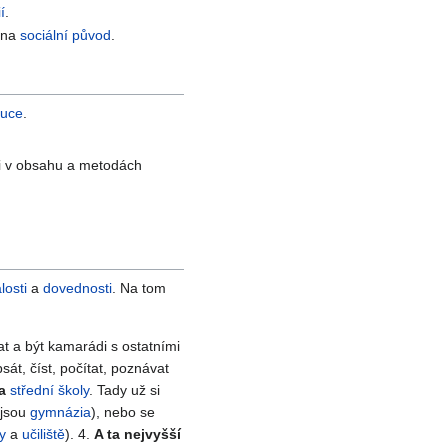
í
.
 na
sociální původ
.
tuce
.
ii v obsahu a metodách
losti
a
dovednosti
. Na tom
vat a být kamarádi s ostatními
sát, číst, počítat, poznávat
a
střední školy
. Tady už si
 jsou
gymnázia
), nebo se
y
a
učiliště
). 4.
A ta nejvyšší