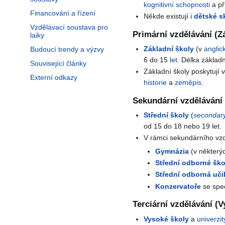
kognitivní schopnosti
a př
Financování a řízení
Někde existují i
dětské s
Vzdělávací soustava pro
Primární vzdělávání (Z
laiky
Základní školy
(v
anglic
Budoucí trendy a výzvy
6 do 15
let
. Délka základn
Související články
Základní školy poskytují
Externí odkazy
historie
a
zeměpis
.
Sekundární vzdělávání 
Střední školy
(
secondary
od 15 do 18 nebo 19 let.
V rámci sekundárního vzdě
Gymnázia
(v některý
Střední odborné ško
Střední odborná učil
Konzervatoře
se spec
Terciární vzdělávání (V
Vysoké školy
a
univerzit