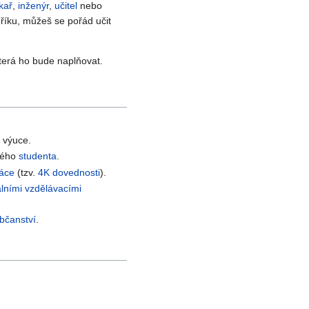
kař
,
inženýr
,
učitel
nebo
žebříku, můžeš se pořád učit
 která ho bude naplňovat.
 výuce.
dého
studenta
.
ráce
(tzv.
4K dovednosti
).
álními vzdělávacími
bčanství
.