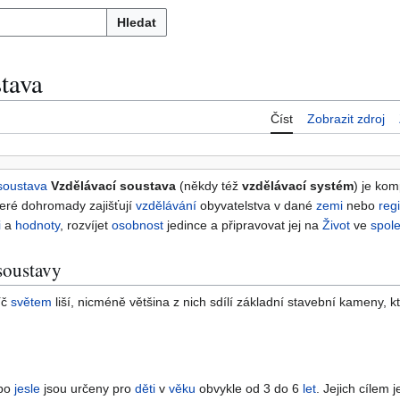
Hledat
tava
Číst
Zobrazit zdroj
soustava
Vzdělávací soustava
(někdy též
vzdělávací systém
) je kom
teré dohromady zajišťují
vzdělávání
obyvatelstva v dané
zemi
nebo
reg
i
a
hodnoty
, rozvíjet
osobnost
jedince a připravovat jej na
Život
ve
spole
soustavy
íč
světem
liší, nicméně většina z nich sdílí základní stavební kameny, kt
bo
jesle
jsou určeny pro
děti
v
věku
obvykle od 3 do 6
let
. Jejich cílem j