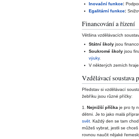
Inovační funkce
:
Podpo
Egalitární funkce
:
Snižo
Financování a řízení
Většina vzdělávacích sousta
Státní školy
jsou financ
Soukromé školy
jsou fi
výuky
.
V některých zemích hraje
Vzdělávací soustava p
Představ si vzdělávací soust
žebříku jsou různé příčky:
1.
Nejnižší příčka
je pro ty 
dětmi. Je to jako malá přípra
svět
. Každý den se tam chodí 
můžeš vybrat, jestli se chceš 
rovnou naučit nějaké řemeslo