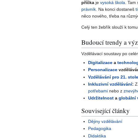
příčka
je
vysoká škola
. Tam 
právník
. Na konci dostaneš
t
něco nového, třeba na různ
Celý ten žebřík slouží k tomu
Budoucí trendy a vý
Vzdělávací soustavy po cel
Digitalizace
a
technolo
Personalizace
vzdělává
Vzdělávání pro 21. stole
Inkluzivní vzdělávání
:
Z
potřebami
nebo z
znevýh
Udržitelnost
a
globální
Související články
Dějiny vzdělávání
Pedagogika
Didaktika