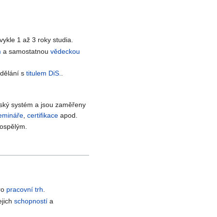
ykle 1 až 3 roky studia.
m
a samostatnou
vědeckou
zdělání s
titulem DiS.
.
olský systém a jsou zaměřeny
emináře
,
certifikace
apod.
dospělým.
ro
pracovní trh
.
ejich
schopností
a