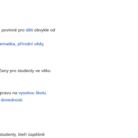
u povinné pro
děti
obvykle od
ematika
,
přírodní vědy
,
rčeny pro studenty ve věku
ípravu na
vysokou školu
.
 dovednosti
.
 studenty, kteří úspěšně