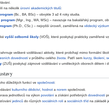
lávání.
ělí na několik
úrovní
akademických titulů
:
 program
(Bc., BA, BSc) – obvykle 3 až 4 roky studia.
í program
(Mgr., Ing., MA, MSc) – navazuje na bakalářský program, obv
program
(Ph.D., CSc.) – nejvyšší úroveň, zaměřená na
vědecký výzku
také
vyšší odborné školy
(VOŠ), které poskytují prakticky zaměřené v
ahrnuje veškeré vzdělávací aktivity, které probíhají mimo formální šk
fesních
dovedností
v průběhu celého
života
. Patří sem
kurzy
,
školení
,
s
ly
(ZUŠ) poskytují zájmové vzdělávání v uměleckých oborech dětem i 
ustavy
oho důležitých funkcí ve
společnosti
:
edávání
kulturního dědictví
,
hodnot
a
norem
společnosti.
prava jednotlivců na výkon
povolání
a získání potřebných
dovedností
p
sťování
jedinců
do různých
sociálních rolí
a
sociálních tříd
na základě j