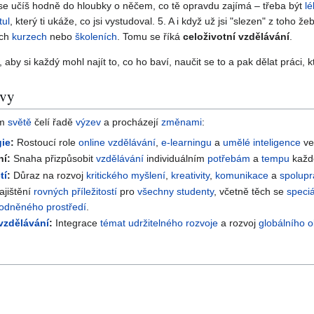
se učíš hodně do hloubky o něčem, co tě opravdu zajímá – třeba být
lé
itul
, který ti ukáže, co jsi vystudoval. 5. A i když už jsi "slezen" z toho 
ých
kurzech
nebo
školeních
. Tomu se říká
celoživotní vzdělávání
.
, aby si každý mohl najít to, co ho baví, naučit se to a pak dělat práci,
zvy
ém
světě
čelí řadě
výzev
a procházejí
změnami
:
gie
:
Rostoucí role
online vzdělávání
,
e-learningu
a
umělé inteligence
ve
ní:
Snaha přizpůsobit
vzdělávání
individuálním
potřebám
a
tempu
kaž
tí
:
Důraz na rozvoj
kritického myšlení
,
kreativity
,
komunikace
a
spolup
ajištění
rovných příležitostí
pro
všechny
studenty
, včetně těch se
speci
odněného prostředí
.
 vzdělávání
:
Integrace
témat
udržitelného rozvoje
a rozvoj
globálního o