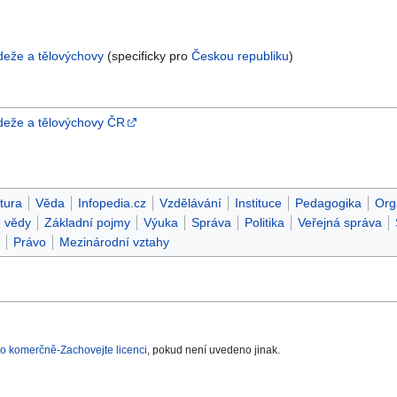
ádeže a tělovýchovy
(specificky pro
Českou republiku
)
ádeže a tělovýchovy ČR
tura
Věda
Infopedia.cz
Vzdělávání
Instituce
Pedagogika
Org
 vědy
Základní pojmy
Výuka
Správa
Politika
Veřejná správa
Právo
Mezinárodní vztahy
o komerčně-Zachovejte licenci
, pokud není uvedeno jinak.