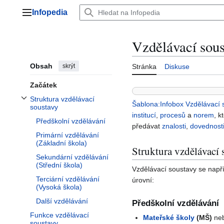
Přeskočit
Infopedia
na
Hlavní menu
obsah
Vzdělávací sous
Obsah
skrýt
Stránka
Diskuse
Začátek
Struktura vzdělávací
Šablona:Infobox Vzdělávací 
Přepnout podsekci Struktura vzdělávací soustavy
soustavy
institucí
,
procesů
a
norem
, k
Předškolní vzdělávání
předávat
znalosti
,
dovednost
Primární vzdělávání
(Základní škola)
Struktura vzdělávací 
Sekundární vzdělávání
(Střední škola)
Vzdělávací soustavy se např
Terciární vzdělávání
úrovní:
(Vysoká škola)
Další vzdělávání
Předškolní vzdělávání
Funkce vzdělávací
Mateřské školy
(MŠ)
ne
soustavy