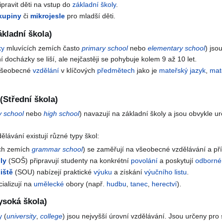
ipravit děti na vstup do
základní školy
.
kupiny
či
mikrojesle
pro mladší děti.
ákladní škola)
ky
mluvících zemích často
primary school
nebo
elementary school
) jso
í docházky se liší, ale nejčastěji se pohybuje kolem 9 až 10 let.
 všeobecné
vzdělání
v klíčových
předmětech
jako je
mateřský jazyk
,
mat
(Střední škola)
 school
nebo
high school
) navazují na základní školy a jsou obvykle u
lávání existují různé typy škol:
ch zemích
grammar school
) se zaměřují na všeobecné vzdělávání a př
ly
(SOŠ) připravují studenty na konkrétní
povolání
a poskytují
odborné
iště
(SOU) nabízejí praktické
výuku
a získání
výučního listu
.
ializují na
umělecké
obory (např.
hudbu
,
tanec
,
herectví
).
ysoká škola)
y
(
university
,
college
) jsou nejvyšší úrovní vzdělávání. Jsou určeny pro