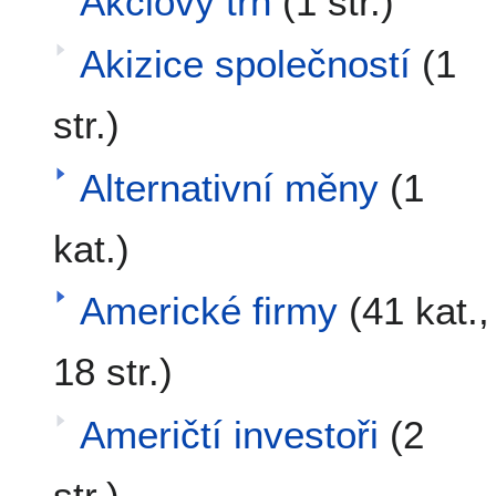
Akciový trh
(1 str.)
Akizice společností
(1
str.)
Alternativní měny
(1
kat.)
Americké firmy
(41 kat.,
18 str.)
Američtí investoři
(2
str.)