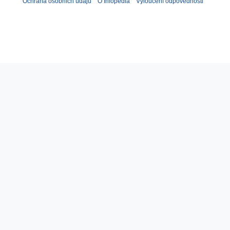
Ochrana osobních údajů
O Infopedia
Vyloučení odpovědnosti