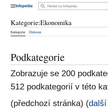
Přeskočit
Infopedia
na
Hlavní menu
obsah
Kategorie
:
Ekonomika
Kategorie
Diskuse
Podkategorie
Zobrazuje se 200 podkateg
512 podkategorií v této kat
(předchozí stránka) (
další