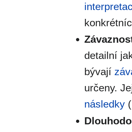
interpretac
konkrétní
Závaznos
detailní j
bývají
záv
určeny. Je
následky
(
Dlouhodo