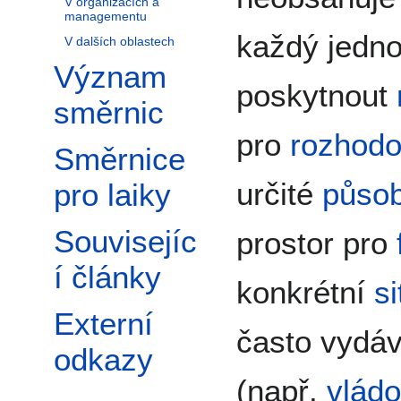
V organizacích a
managementu
každý jedno
V dalších oblastech
Význam
poskytnout
směrnic
pro
rozhodo
Směrnice
určité
působ
pro laiky
Souvisejíc
prostor pro
í články
konkrétní
s
Externí
často vydá
odkazy
(např.
vlád