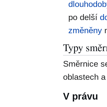
dlouhodob
po delší
d
změněny
Typy směr
Směrnice se
oblastech a
V právu