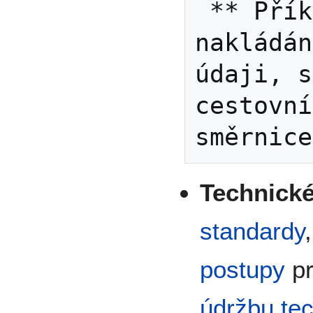
 ** Příklady: Směrnice pro 
nakládán
údaji, s
cestovní
Technické
standardy
postupy
p
údržbu
te