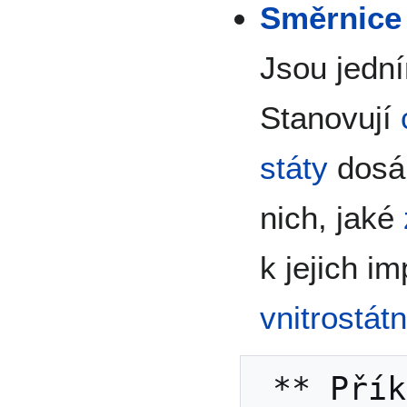
Směrnice
Jsou jedn
Stanovují
státy
dosáh
nich, jaké
k jejich i
vnitrostát
 ** Příklady: Směrnice o 