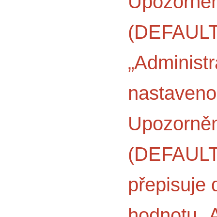
Upozornění
(DEFAUL
„Administr
nastaveno
Upozornění
(DEFAULT
přepisuje 
hodnotu „A