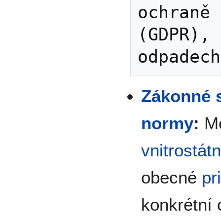
ochraně 
(GDPR), 
Zákonné 
normy
:
Mo
vnitrostát
obecné
pr
konkrétní 