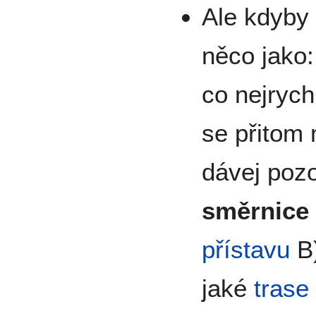
Ale kdyby 
něco jako
co nejrych
se přitom 
dávej pozo
směrnice
přístavu
B)
jaké
trase