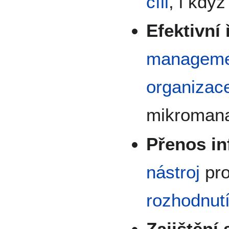
cíli
, i když
Efektivní 
manageme
organizac
mikroman
Přenos in
nástroj
pr
rozhodnut
Zajištění