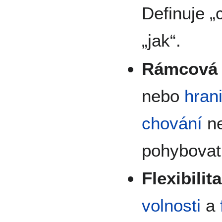
Definuje „c
„jak“.
Rámcová 
nebo
hran
chování
n
pohybovat
Flexibilita
volnosti
a