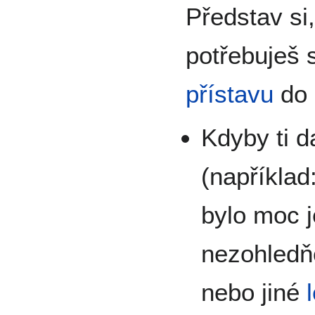
Představ si,
potřebuješ 
přístavu
do 
Kdyby ti d
(například:
bylo moc 
nezohledň
nebo jiné