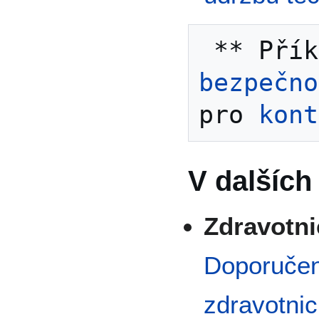
bezpečno
pro 
kont
V dalších
Zdravotni
Doporučen
zdravotni