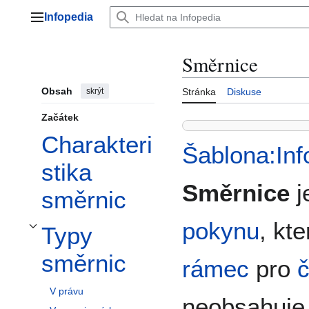
Přeskočit
Infopedia
na
Hlavní menu
obsah
Směrnice
Obsah
skrýt
Stránka
Diskuse
Začátek
Charakteri
Šablona:In
stika
Směrnice
j
směrnic
pokynu
, kt
Typy
Přepnout podsekci Typy směrnic
směrnic
rámec
pro
č
V právu
neobsahuje 