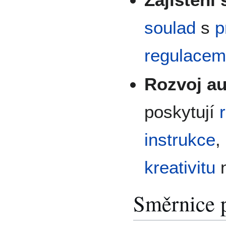
soulad
s
p
regulacem
Rozvoj a
poskytují
instrukce
,
kreativitu
n
Směrnice p