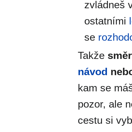
zvládneš v
ostatními
se
rozhod
Takže
směr
návod
neb
kam se máš 
pozor, ale 
cestu si vy