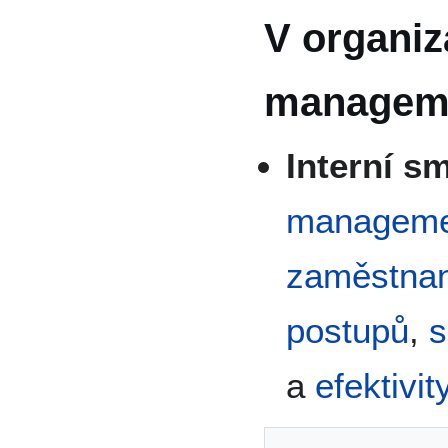
V organiz
managem
Interní s
managem
zaměstna
postupů
,
s
a
efektivit