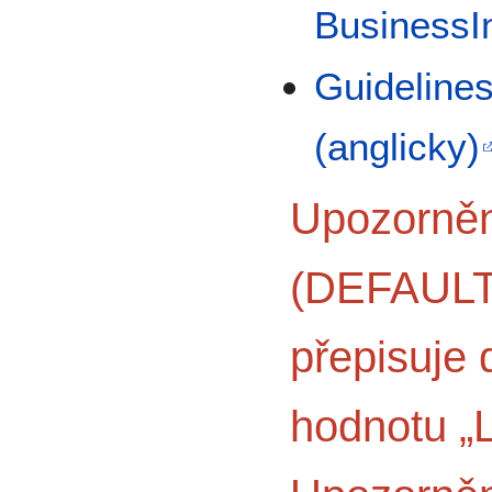
BusinessI
Guideline
(anglicky)
Upozornění
(DEFAULT
přepisuje 
hodnotu „L