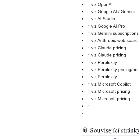
↑
viz OpenAI
↑
viz Google AI / Gemini
↑
viz AI Studio
↑
viz Google AI Pro
↑
viz Gemini subscriptions
↑
viz Anthropic web searc
↑
viz Claude pricing
↑
viz Claude pricing
↑
viz Perplexity
↑
viz Perplexity pricing/he
↑
viz Perplexity
↑
viz Microsoft Copilot
↑
viz Microsoft pricing
↑
viz Microsoft pricing
↑
...
`.
📎 Související stránk