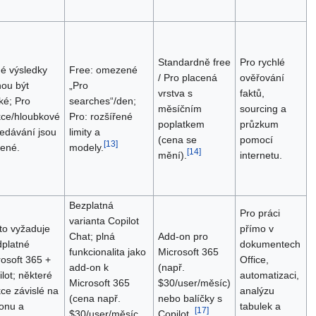
Standardně free
Pro rychlé
né výsledky
Free: omezené
/ Pro placená
ověřování
ou být
„Pro
vrstva s
faktů,
ké; Pro
searches“/den;
měsíčním
sourcing a
kce/hloubkové
Pro: rozšířené
poplatkem
průzkum
ledávání jsou
limity a
(cena se
pomocí
[
13
]
cené.
modely.
[
14
]
mění).
internetu.
Bezplatná
Pro práci
varianta Copilot
to vyžaduje
přímo v
Chat; plná
Add-on pro
dplatné
dokumentech
funkcionalita jako
Microsoft 365
osoft 365 +
Office,
add-on k
(např.
lot; některé
automatizaci,
Microsoft 365
$30/user/měsíc)
ce závislé na
analýzu
(cena např.
nebo balíčky s
ionu a
tabulek a
[
17
]
$30/user/měsíc
Copilot.