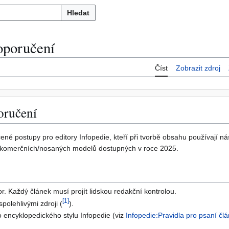
Hledat
oporučení
Číst
Zobrazit zdroj
oručení
né postupy pro editory Infopedie, kteří při tvorbě obsahu používají nás
h komerčních/nosaných modelů dostupných v roce 2025.
or. Každý článek musí projít lidskou redakční kontrolou.
[
1
]
polehlivými zdroji (
).
 encyklopedického stylu Infopedie (viz
Infopedie:Pravidla pro psaní čl