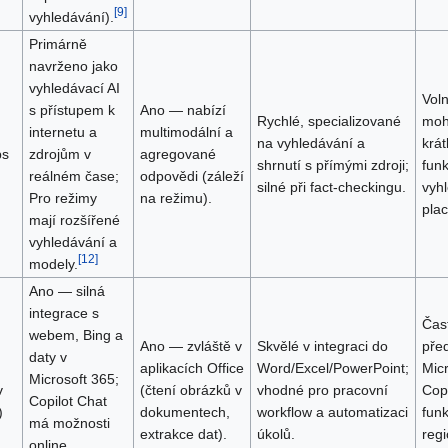
[
9
]
vyhledávání).
Primárně
navrženo jako
vyhledávací AI
Vol
s přístupem k
Ano — nabízí
Rychlé, specializované
moh
internetu a
multimodální a
na vyhledávání a
krát
bs
zdrojům v
agregované
shrnutí s přímými zdroji;
fun
reálném čase;
odpovědi (záleží
silné při fact-checkingu.
vyh
Pro režimy
na režimu).
pla
mají rozšířené
vyhledávání a
[
12
]
modely.
Ano — silná
integrace s
Čas
webem, Bing a
Ano — zvláště v
Skvělé v integraci do
pře
daty v
aplikacích Office
Word/Excel/PowerPoint;
Micr
Microsoft 365;
v
(čtení obrázků v
vhodné pro pracovní
Copi
Copilot Chat
)
dokumentech,
workflow a automatizaci
funk
má možnosti
extrakce dat).
úkolů.
reg
online