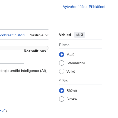
Vytvoření účtu
Přihlášení
Vzhled
skrýt
Zobrazit historii
Nástroje
Písmo
Rozbalit box
Malé
Standardní
troje umělé inteligence (AI),
Velké
Šířka
Běžné
Široké
ánků
).