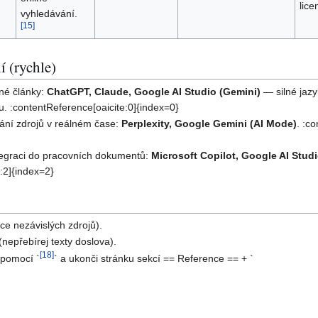
lice
vyhledávání.
[
15
]
í (rychle)
ané články:
ChatGPT, Claude, Google AI Studio (Gemini)
— silné jaz
. :contentReference[oaicite:0]{index=0}
ání zdrojů v reálném čase:
Perplexity, Google Gemini (AI Mode)
. :c
integraci do pracovních dokumentů:
Microsoft Copilot, Google AI Stud
:2]{index=2}
íce nezávislých zdrojů).
nepřebírej texty doslova).
[
18
]
u pomocí `
` a ukonči stránku sekcí == Reference == + `