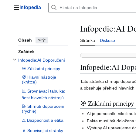
Přeskočit
Infopedia
na
Hlavní menu
obsah
Infopedie:AI D
Obsah
skrýt
Stránka
Diskuse
Začátek
Infopedie:AI Doporučení
Přepnout podsekci Infopedie:AI Doporučení
Infopedie:AI Dop
🎯 Základní principy
🧭 Hlavní nástroje
Tato stránka shrnuje doporuče
(krátce)
a obsahuje přehled hlavníc
📊 Srovnávací tabulka:
šest hlavních nástrojů
🎯 Základní principy
📝 Shrnutí doporučení
(rychle)
AI je pomocník, nikoli aut
⚠️ Bezpečnost a etika
Fakta musí být doložena s
Výstupy AI upravujeme do
📎 Související stránky