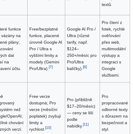
textů.
Pro čtení z
teré funkce
Free/bezplatné
Google AI Pro /
fotek, rychlé
u vázány na
funkce, placené
Ultra (různé
ověřování
ené plány;
úrovně Google AI
tarify, např.
přes web,
acování
Pro / Ultra s
$124–
multimodální
ivých dat
vyššími limity a
250+/měsíc pro
výstupy a
sí na
modely (Gemini
Pro/Ultra
integraci s
[
7
]
[
8
]
avení účtu.
Pro/Ultra).
balíčky).
Google
službami.
ně
Free verze
Pro
Pro (přibližně
egrovaný
dostupná; Pro
propracované
$17–20/měsíc)
systém než
verze (měsíční
odborné texty
— ceny se liší
gle/OpenAI;
poplatek) zvyšují
s důrazem na
podle
ílné chování
limity a
bezpečnost a
[
11
]
nabídky.
[
10
]
zných verzí.
rychlost.
styl.