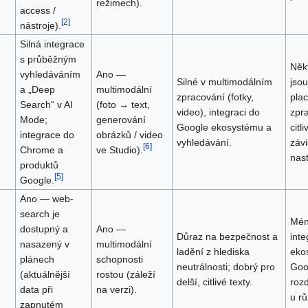
režimech).
access /
[
2
]
nástroje).
Silná integrace
s průběžným
Něk
vyhledáváním
Ano —
Silné v multimodálním
jso
a „Deep
multimodální
zpracování (fotky,
plac
Search“ v AI
(foto → text,
video), integraci do
zpr
Mode;
generování
Google ekosystému a
citl
integrace do
obrázků / video
vyhledávání.
závi
[
6
]
Chrome a
ve Studio).
nast
produktů
[
5
]
Google.
Ano — web-
search je
Mé
dostupný a
Ano —
Důraz na bezpečnost a
int
nasazený v
multimodální
ladění z hlediska
eko
plánech
schopnosti
neutrálnosti; dobrý pro
Goo
(aktuálnější
rostou (záleží
delší, citlivé texty.
rozd
data při
na verzi).
u rů
zapnutém