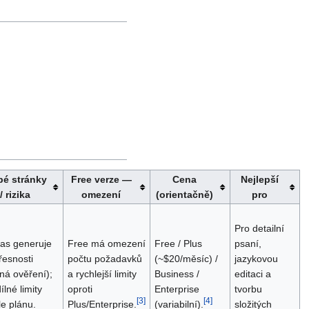
bé stránky
Free verze —
Cena
Nejlepší
/ rizika
omezení
(orientačně)
pro
Pro detailní
as generuje
Free má omezení
Free / Plus
psaní,
řesnosti
počtu požadavků
(~$20/měsíc) /
jazykovou
ná ověření);
a rychlejší limity
Business /
editaci a
ílné limity
oproti
Enterprise
tvorbu
[
3
]
[
4
]
e plánu.
Plus/Enterprise.
(variabilní).
složitých