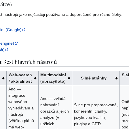
átce)
st nástrojů jako nejčastěji používané a doporučené pro různé úlohy:
ni (Google)
t engine)
ft)
: šest hlavních nástrojů
Web-search
Multimodální
Sla
l
Silné stránky
/ aktuálnost
(obrazy/foto)
Ano —
integrace
Ano — zvládá
webového
Obč
nahrávání
Silné pro propracované,
vyhledávání a
nep
obrázků a jejich
koherentní články,
nástrojů
(nut
analýzu (v
jazykovou kvalitu,
(většina plánů
rozd
určitých
pluginy a GPTs.
má web-
podl