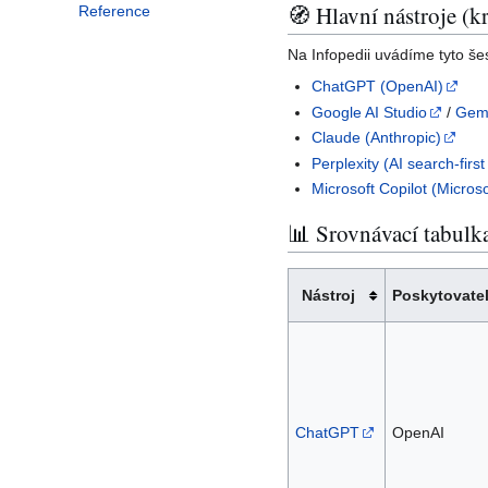
🧭 Hlavní nástroje (kr
Reference
Na Infopedii uvádíme tyto še
ChatGPT (OpenAI)
Google AI Studio
/
Gemi
Claude (Anthropic)
Perplexity (AI search-firs
Microsoft Copilot (Microso
📊 Srovnávací tabulka
Nástroj
Poskytovate
ChatGPT
OpenAI