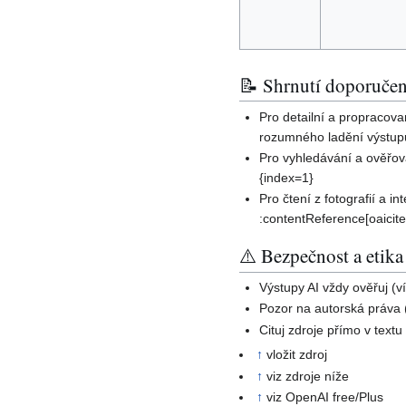
📝 Shrnutí doporučen
Pro detailní a propracov
rozumného ladění výstupu
Pro vyhledávání a ověřov
{index=1}
Pro čtení z fotografií a 
:contentReference[oaicite
⚠️ Bezpečnost a etika
Výstupy AI vždy ověřuj (v
Pozor na autorská práva (
Cituj zdroje přímo v text
↑
vložit zdroj
↑
viz zdroje níže
↑
viz OpenAI free/Plus