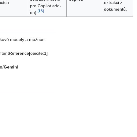
ncích.
extrakci z
pro Copilot add-
dokumentů.
[
16
]
on).
ykové modely a možnost
ontentReference[oaicite:1]
io/Gemini
.