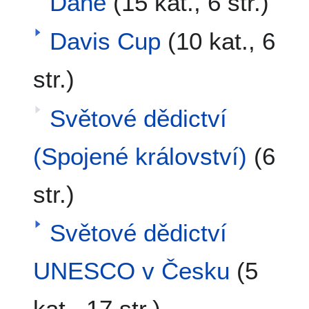
Daně
(15 kat., 6 str.)
Davis Cup
(10 kat., 6
str.)
Světové dědictví
(Spojené království)
(6
str.)
Světové dědictví
UNESCO v Česku
(5
kat., 17 str.)