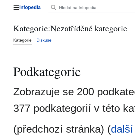
Přeskočit
Infopedia
na
Hlavní menu
obsah
Kategorie
:
Nezatříděné kategorie
Kategorie
Diskuse
Podkategorie
Zobrazuje se 200 podkateg
377 podkategorií v této kat
(předchozí stránka) (
další