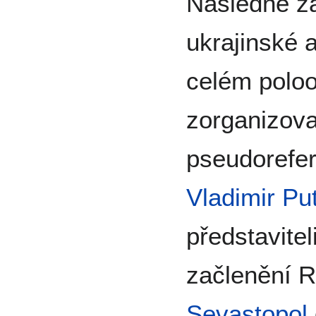
Následně za
ukrajinské 
celém poloo
zorganizova
pseudorefe
Vladimir Pu
představite
začlenění 
Sevastopol