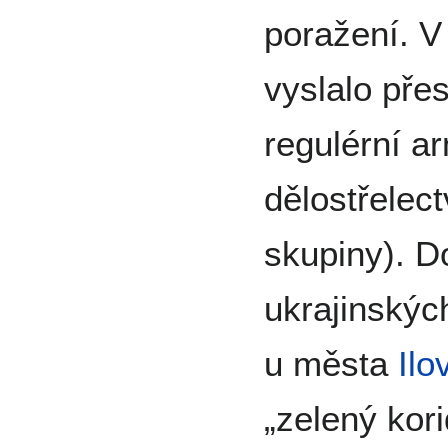
poražení. V
vyslalo pře
regulérní a
dělostřelect
skupiny). D
ukrajinskýc
u města
Ilo
„zelený kori