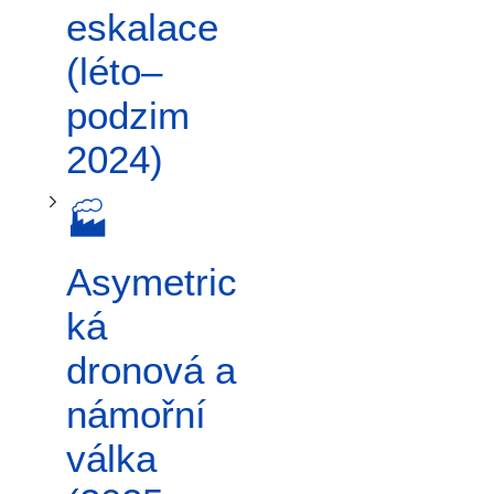
Přepnout podsekci 🏭 Asymetrická dronová a námořní válka (2025–2026)
eskalace
(léto–
podzim
2024)
🏭
Asymetric
ká
dronová a
námořní
válka