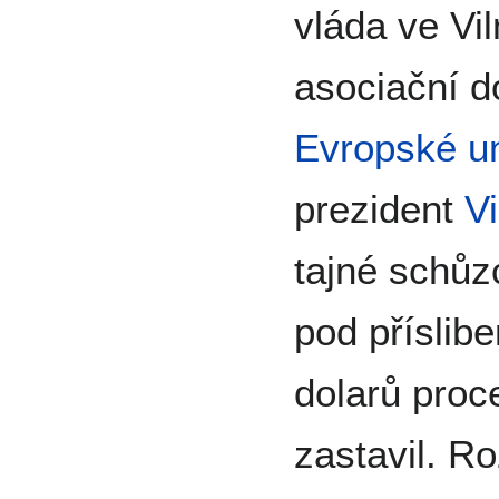
vláda ve Vi
asociační d
Evropské u
prezident
V
tajné schů
pod příslib
dolarů proc
zastavil. R