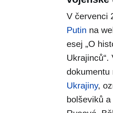
V červenci 
Putin
na we
esej „O his
Ukrajinců“.
dokumentu n
Ukrajiny
, oz
bolševiků a