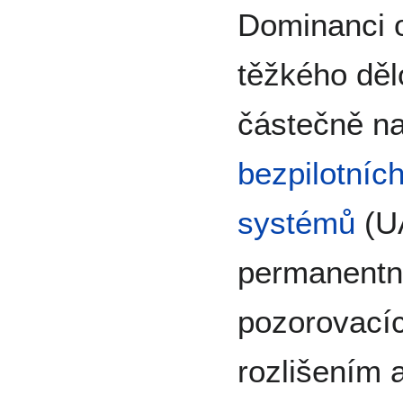
Dominanci 
těžkého dělo
částečně n
bezpilotníc
systémů
(UA
permanentn
pozorovací
rozlišením 