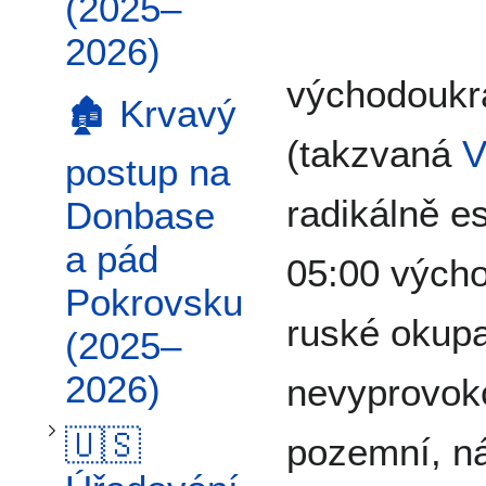
Přepnout podsekci 🇺🇸 Úřadování Donalda Trumpa a diplomatická mrtvola (2025–2026)
(2025–
2026)
východoukr
🏚️ Krvavý
(takzvaná
V
postup na
radikálně e
Donbase
a pád
05:00 vých
Pokrovsku
ruské okupa
(2025–
2026)
nevyprovok
🇺🇸
pozemní, n