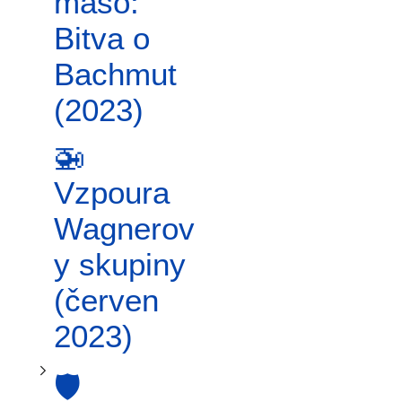
Přepnout podsekci 🛡️ Zklamání letní protiofenzivy a Surovikinova linie (léto–podzim 2023)
maso:
Bitva o
Bachmut
(2023)
🚁
Vzpoura
Wagnerov
y skupiny
(červen
2023)
🛡️