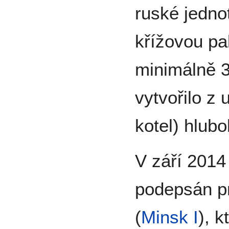
ruské jedno
křížovou pa
minimálně 3
vytvořilo z u
kotel) hlub
V září 2014
podepsán pr
(
Minsk I
), 