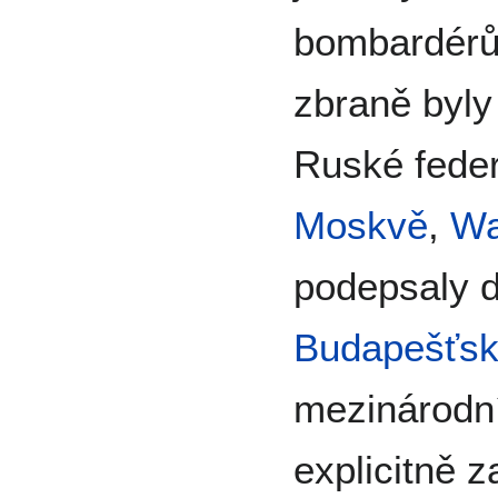
bombardérů 
zbraně byly
Ruské feder
Moskvě
,
Wa
podepsaly d
Budapešťs
mezinárodn
explicitně 