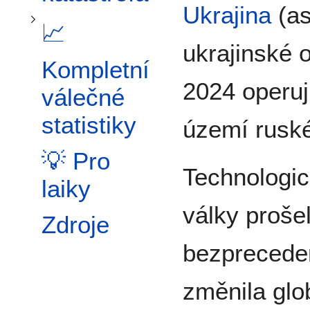
Ukrajina
(as
📈
ukrajinské 
Kompletní
2024 operuj
válečné
statistiky
území rusk
💡 Pro
Technologic
laiky
války proše
Zdroje
bezpreceden
změnila glo