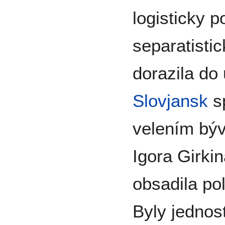
logisticky p
separatisti
dorazila do
Slovjansk
sp
velením býv
Igora Girkin
obsadila pol
Byly jednos