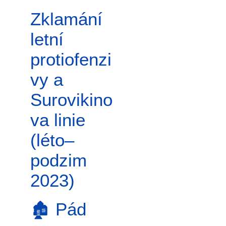
Zklamání
letní
protiofenzi
vy a
Surovikino
va linie
(léto–
podzim
2023)
🏚️ Pád