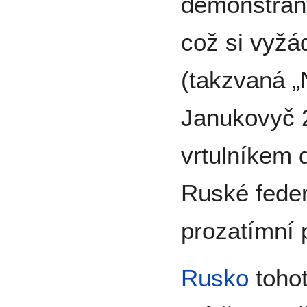
demonstrant
což si vyžá
(takzvaná „
Janukovyč 2
vrtulníkem 
Ruské feder
prozatímní 
Rusko
tohot