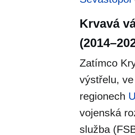
Krvavá v
(2014–202
Zatímco Kry
výstřelu, v
regionech
U
vojenská ro
služba (FSB