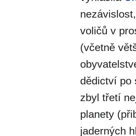
nezávislost
voličů v pr
(včetně vět
obyvatelst
dědictví po
zbyl třetí n
planety (při
jaderných hl