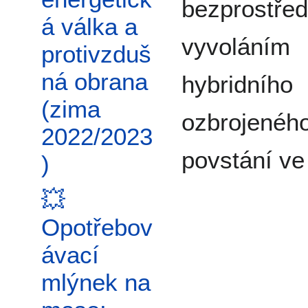
bezprostře
á válka a
vyvoláním
protivzduš
ná obrana
hybridního
(zima
ozbrojenéh
2022/2023
povstání ve
)
💥
Opotřebov
ávací
mlýnek na