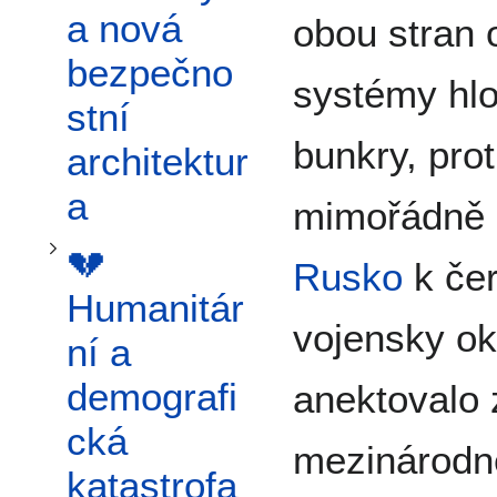
Přepnout podsekci 💔 Humanitární a demografická katastrofa
a nová
obou stran 
bezpečno
systémy hl
stní
bunkry, pro
architektur
a
mimořádně 
💔
Přepnout podsekci 📈 Kompletní válečné statistiky
Rusko
k čer
Humanitár
vojensky ok
ní a
demografi
anektovalo
cká
mezinárodn
katastrofa