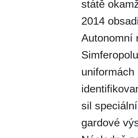
státě okamž
2014 obsadi
Autonomní 
Simferopolu
uniformách b
identifikova
sil speciál
gardové výs