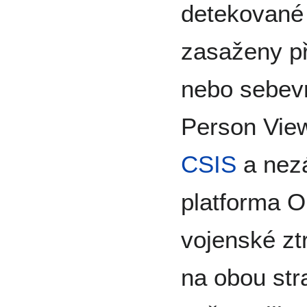
detekované 
zasaženy p
nebo sebev
Person View
CSIS
a nezá
platforma O
vojenské ztr
na obou st