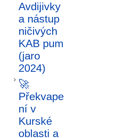
Přepnout podsekci 🚀 Překvapení v Kurské oblasti a eskalace (léto–podzim 2024)
Avdijivky
a nástup
ničivých
KAB pum
(jaro
2024)
🚀
Překvape
ní v
Kurské
oblasti a