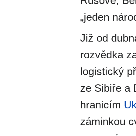
Rusové, Běl
„jeden náro
Již od dubn
rozvědka z
logistický 
ze Sibiře a
hranicím
Uk
záminkou c