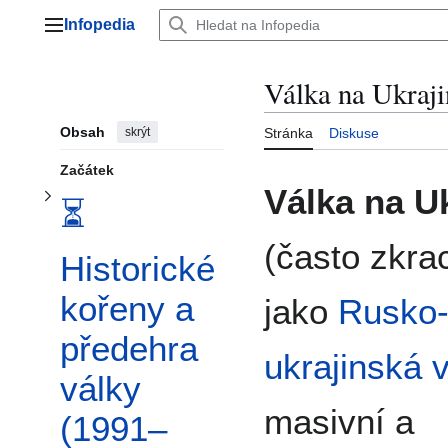
Přepnout podsekci ⏳ Historické kořeny a předehra války (1991–2021)
Přeskočit
Infopedia
na
Hlavní menu
Přepnout podsekci ⚔️ Plnohodnotná invaze a selhání ruské bleskové války (únor–duben 2022)
obsah
Válka na Ukraji
Obsah
skrýt
Stránka
Diskuse
Začátek
Válka na U
⏳
(často zkr
Historické
kořeny a
jako
Rusko
předehra
ukrajinská 
války
masivní a
(1991–