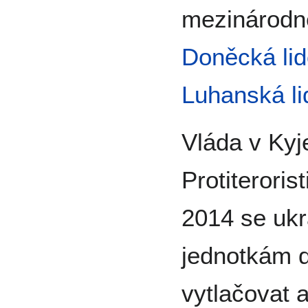
mezinárodně
Doněcká lid
Luhanská li
Vláda v Kyj
Protiteroris
2014 se ukr
jednotkám d
vytlačovat a