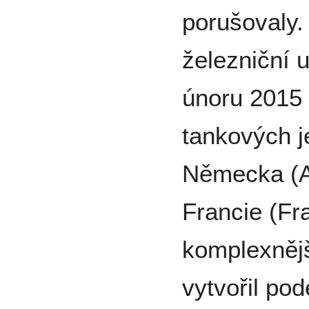
porušovaly.
železniční 
únoru 2015 
tankových j
Německa (A
Francie (Fr
komplexněj
vytvořil po