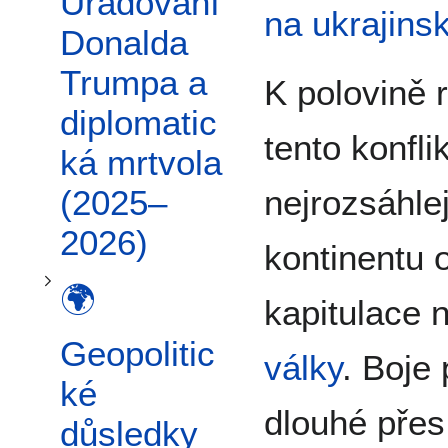
Přepnout podsekci 🌍 Geopolitické důsledky a nová bezpečnostní architektura
Úřadování
na ukrajins
Donalda
Trumpa a
K polovině 
diplomatic
tento konfli
ká mrtvola
nejrozsáhle
(2025–
2026)
kontinentu
🌍
kapitulace 
Geopolitic
války
. Boje 
ké
dlouhé přes 
důsledky