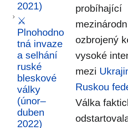
2021)
probíhající
Přepnout podsekci 🛡️ Krvavá oběť jihu a ukrajinské protiofenzivy (květen–listopad 2022)
⚔️
mezinárodn
Plnohodno
ozbrojený ko
tná invaze
a selhání
vysoké inte
ruské
mezi
Ukraji
bleskové
Ruskou fed
války
(únor–
Válka fakti
duben
odstartoval
2022)