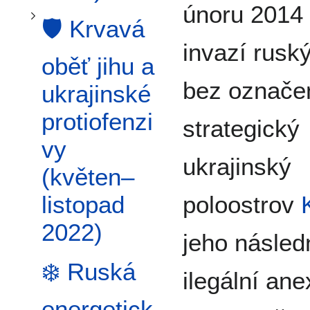
únoru 2014 
🛡️ Krvavá
invazí ruský
oběť jihu a
bez označe
ukrajinské
protiofenzi
strategický
vy
ukrajinský
(květen–
poloostrov
listopad
2022)
jeho násled
❄️ Ruská
ilegální ane
energetick