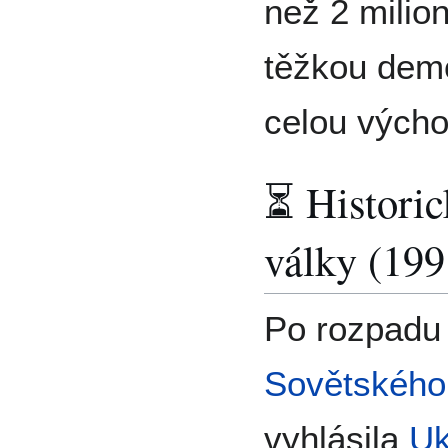
než 2 milio
těžkou demo
celou výcho
⏳ Historic
války (19
Po rozpadu 
Sovětského
vyhlásila
Uk