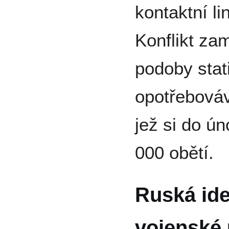
kontaktní l
Konflikt zam
podoby sta
opotřebováv
jež si do ú
000 obětí.
Ruská ide
vojenské 