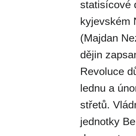
statisícové
kyjevském N
(Majdan Nez
dějin zapsa
Revoluce dů
lednu a úno
střetů. Vlád
jednotky Be