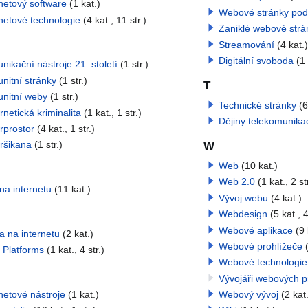
netový software
(1 kat.)
Webové stránky pod
netové technologie
(4 kat., 11 str.)
Zaniklé webové strá
Streamování
(4 kat.)
Digitální svoboda
(1 
ikační nástroje 21. století
(1 str.)
nitní stránky
(1 str.)
T
nitní weby
(1 str.)
Technické stránky
(6
netická kriminalita
(1 kat., 1 str.)
Dějiny telekomunika
rprostor
(4 kat., 1 str.)
ršikana
(1 str.)
W
Web
(10 kat.)
Web 2.0
(1 kat., 2 str
na internetu
(11 kat.)
Vývoj webu
(4 kat.)
Webdesign
(5 kat., 4
Webové aplikace
(9 
a na internetu
(2 kat.)
Webové prohlížeče
 Platforms
(1 kat., 4 str.)
Webové technologie
Vývojáři webových p
netové nástroje
(1 kat.)
Webový vývoj
(2 kat.