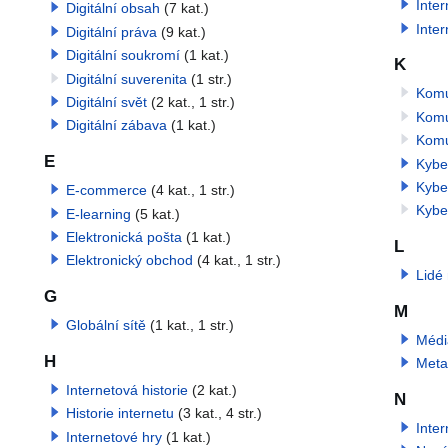
Inter
Digitální obsah
(7 kat.)
Inter
Digitální práva
(9 kat.)
Digitální soukromí
(1 kat.)
K
Digitální suverenita
(1 str.)
Komun
Digitální svět
(2 kat., 1 str.)
Komu
Digitální zábava
(1 kat.)
Komu
E
Kyber
Kybe
E-commerce
(4 kat., 1 str.)
Kybe
E-learning
(5 kat.)
Elektronická pošta
(1 kat.)
L
Elektronický obchod
(4 kat., 1 str.)
Lidé 
G
M
Globální sítě
(1 kat., 1 str.)
Médi
H
Meta
Internetová historie
(2 kat.)
N
Historie internetu
(3 kat., 4 str.)
Inter
Internetové hry
(1 kat.)