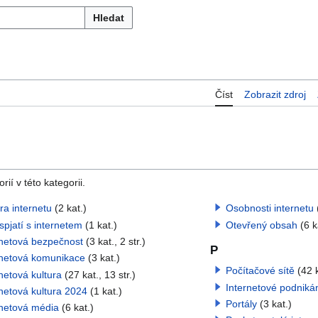
Hledat
Číst
Zobrazit zdroj
í v této kategorii.
ra internetu
(2 kat.)
Osobnosti internetu
spjatí s internetem
(1 kat.)
Otevřený obsah
(6 k
rnetová bezpečnost
(3 kat., 2 str.)
P
rnetová komunikace
(3 kat.)
Počítačové sítě
(42 k
netová kultura
(27 kat., 13 str.)
Internetové podniká
netová kultura 2024
(1 kat.)
Portály
(3 kat.)
rnetová média
(6 kat.)