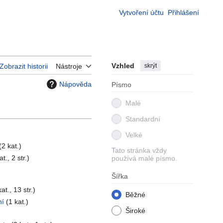
Vytvoření účtu
Přihlášení
Vzhled
skrýt
Zobrazit historii
Nástroje
Nápověda
Písmo
Malé
Standardní
Velké
(2 kat.)
Tato stránka vždy
at., 2 str.)
používá malé písmo.
Šířka
at., 13 str.)
Běžné
ní
(1 kat.)
Široké