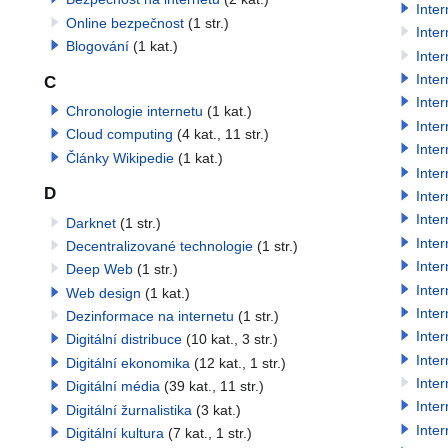
Inte
Online bezpečnost
(1 str.)
Inte
Blogování
(1 kat.)
Inter
Inte
C
Inter
Chronologie internetu
(1 kat.)
Inte
Cloud computing
(4 kat., 11 str.)
Inte
Články Wikipedie
(1 kat.)
Inte
D
Inte
Inter
Darknet
(1 str.)
Inter
Decentralizované technologie
(1 str.)
Inter
Deep Web
(1 str.)
Inte
Web design
(1 kat.)
Inter
Dezinformace na internetu
(1 str.)
Inter
Digitální distribuce
(10 kat., 3 str.)
Inter
Digitální ekonomika
(12 kat., 1 str.)
Inter
Digitální média
(39 kat., 11 str.)
Inte
Digitální žurnalistika
(3 kat.)
Inte
Digitální kultura
(7 kat., 1 str.)