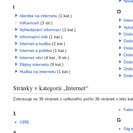
Nová
I
O
Identita na internetu
(1 kat.)
Inte
Influenceři
(3 str.)
Vytv
Vyhledávání informací
(1 kat.)
Onli
Informační sítě
(1 kat.)
Onli
Internet a hudba
(2 kat.)
Onli
Internet a politika
(1 kat.)
Onli
Internet věcí
(4 kat., 8 str.)
Onli
Dějiny internetu
(9 kat.)
Onli
Hudba na internetu
(1 kat.)
Onlin
Stránky v kategorii „Internet“
Zobrazuje se 36 stránek z celkového počtu 36 stránek v této kat
Fake
1
G
1995
Gig 
4