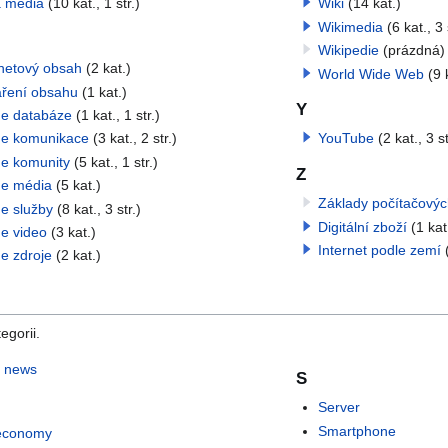
 média
(10 kat., 1 str.)
Wiki
(14 kat.)
Wikimedia
(6 kat., 3 
Wikipedie
(prázdná)
rnetový obsah
(2 kat.)
World Wide Web
(9 
áření obsahu
(1 kat.)
Y
ne databáze
(1 kat., 1 str.)
ne komunikace
(3 kat., 2 str.)
YouTube
(2 kat., 3 st
ne komunity
(5 kat., 1 str.)
Z
ne média
(5 kat.)
Základy počítačových
ne služby
(8 kat., 3 str.)
Digitální zboží
(1 kat
ne video
(3 kat.)
Internet podle zemí
e zdroje
(2 kat.)
egorii.
 news
S
Server
Smartphone
economy