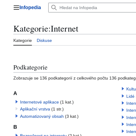
Přeskočit
Infopedia
na
Hlavní menu
obsah
Kategorie
:
Internet
Kategorie
Diskuse
Podkategorie
Zobrazuje se 136 podkategorií z celkového počtu 136 podkategori
Kultu
A
Lidé 
Internetové aplikace
(1 kat.)
Inte
Aplikační vrstva
(1 str.)
Inte
Automatizovaný obsah
(3 kat.)
Inter
Inter
B
Inte
Bezpečnost na internetu
(2 kat.)