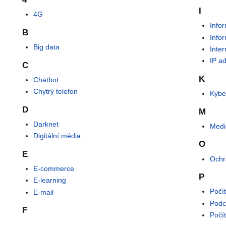
I
4G
Info
B
Info
Big data
Inter
IP a
C
K
Chatbot
Chytrý telefon
Kyber
D
M
Darknet
Medi
Digitální média
O
E
Ochr
E-commerce
P
E-learning
Počí
E-mail
Podc
F
Počí