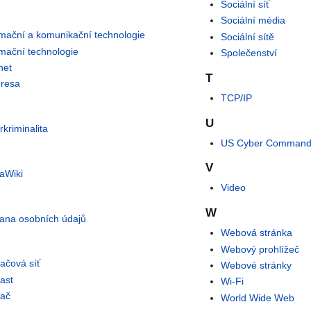
Sociální síť
Sociální média
rmační a komunikační technologie
Sociální sítě
rmační technologie
Společenství
net
T
dresa
TCP/IP
U
kriminalita
US Cyber Comman
V
aWiki
Video
W
ana osobních údajů
Webová stránka
Webový prohlížeč
tačová síť
Webové stránky
ast
Wi-Fi
tač
World Wide Web