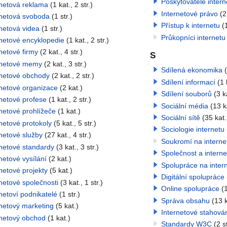
Poskytovatelé intern
rnetová reklama
(1 kat., 2 str.)
Internetové právo
(2
rnetová svoboda
(1 str.)
Přístup k internetu
(
netová videa
(1 str.)
Průkopníci internetu
rnetové encyklopedie
(1 kat., 2 str.)
netové firmy
(2 kat., 4 str.)
S
rnetové memy
(2 kat., 3 str.)
Sdílená ekonomika
(
rnetové obchody
(2 kat., 2 str.)
Sdílení informací
(1 
rnetové organizace
(2 kat.)
Sdílení souborů
(3 k
rnetové profese
(1 kat., 2 str.)
Sociální média
(13 ka
netové prohlížeče
(1 kat.)
Sociální sítě
(35 kat.
netové protokoly
(5 kat., 5 str.)
Sociologie internetu
netové služby
(27 kat., 4 str.)
Soukromí na interne
rnetové standardy
(3 kat., 3 str.)
Společnost a interne
netové vysílání
(2 kat.)
Spolupráce na inter
netové projekty
(5 kat.)
Digitální spolupráce
netové společnosti
(3 kat., 1 str.)
Online spolupráce
(1
netoví podnikatelé
(1 str.)
Správa obsahu
(13 k
rnetový marketing
(5 kat.)
Internetové stahová
rnetový obchod
(1 kat.)
Standardy W3C
(2 st