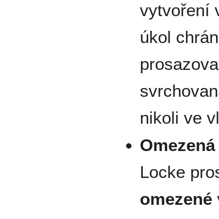
vytvoření 
úkol chrán
prosazovat
svrchovan
nikoli ve v
Omezená v
Locke pro
omezené 