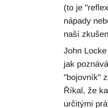
(to je "refl
nápady nebo
naší zkušen
John Locke 
jak poznává
"bojovník" 
Říkal, že k
určitými pr