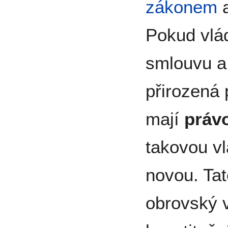
zákonem
a
Pokud vlá
smlouvu a 
přirozená 
mají
práv
takovou vl
novou. Ta
obrovský v