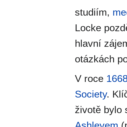
studiím,
me
Locke pozdě
hlavní zájem
otázkách po
V roce
166
Society
. Kl
životě bylo
Ashleyem
(