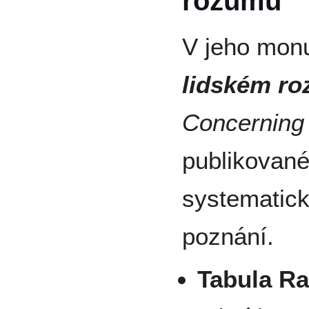
rozumu
V jeho mon
lidském r
Concerning
publikovan
systematicky
poznání.
Tabula Ra