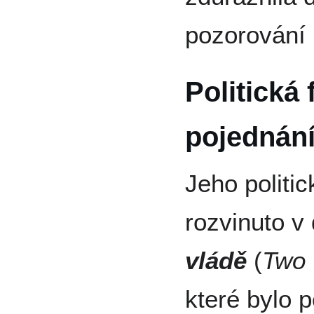
pozorování 
Politická 
pojednání
Jeho politi
rozvinuto v
vládě
(
Two 
které bylo 