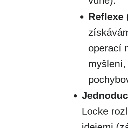
vůně).
Reflexe 
získávám
operací n
myšlení,
pochybov
Jednoduch
Locke roz
idejemi (