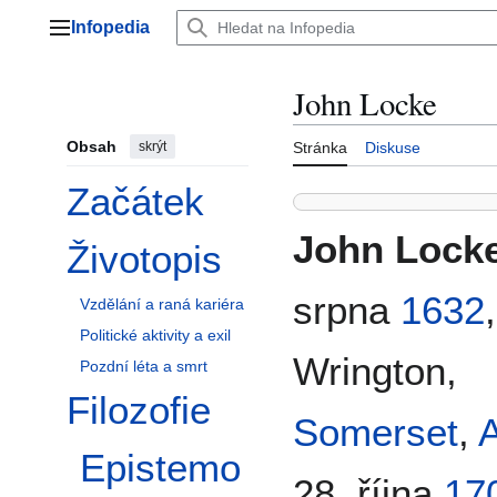
Přeskočit
Infopedia
na
Hlavní menu
obsah
John Locke
Obsah
skrýt
Stránka
Diskuse
Začátek
John Lock
Životopis
Přepnout podsekci Životopis
srpna
1632
,
Vzdělání a raná kariéra
Politické aktivity a exil
Wrington,
Pozdní léta a smrt
Filozofie
Přepnout podsekci Filozofie
Somerset
,
A
Epistemo
28. října
17