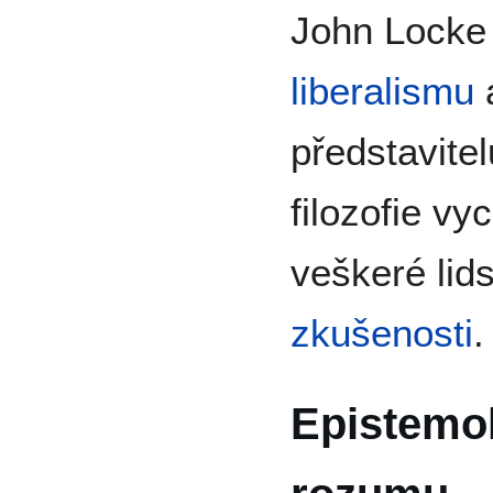
John Locke 
liberalismu
a
představite
filozofie vy
veškeré lid
zkušenosti
.
Epistemol