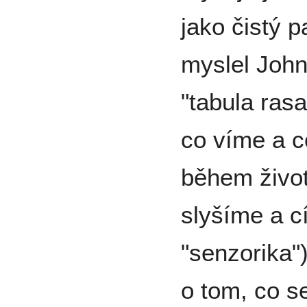
jako čistý p
myslel John
"tabula ras
co víme a c
během život
slyšíme a c
"senzorika"
o tom, co se