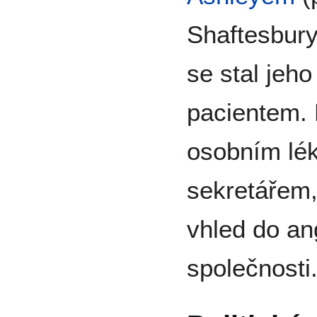
Shaftesbury)
se stal jeh
pacientem. 
osobním lék
sekretářem
vhled do ang
společnosti