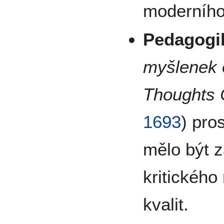
moderníh
Pedagogi
myšlenek 
Thoughts 
1693
) pro
mělo být 
kritického
kvalit.