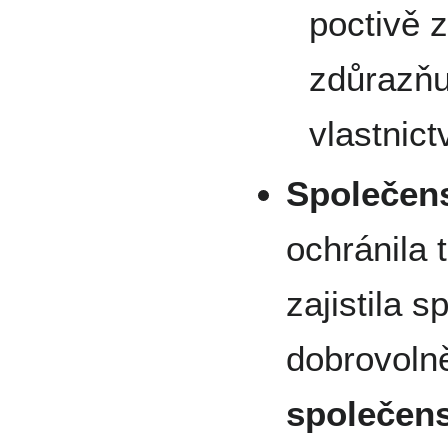
poctivě 
zdůrazňu
vlastnict
Společen
ochránila 
zajistila s
dobrovolně
společen