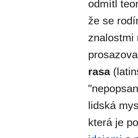
odmítl teo
že se rodí
znalostmi 
prosazova
rasa
(lati
"nepopsaný
lidská mys
která je 