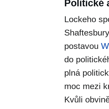
Politické 
Lockeho spo
Shaftesbury
postavou
W
do politické
plná politic
moc mezi k
Kvůli obvině