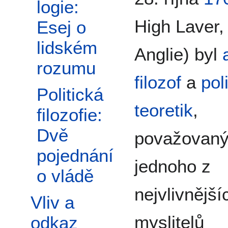
logie:
High Laver
Esej o
lidském
Anglie) byl
rozumu
filozof
a
pol
Politická
teoretik
,
filozofie:
Dvě
považovaný
pojednání
jednoho z
o vládě
nejvlivnější
Vliv a
myslitelů
odkaz