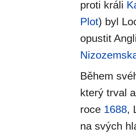
proti králi
Ka
Plot
) byl L
opustit Angl
Nizozemsk
Během svéh
který trval 
roce
1688
,
na svých hl