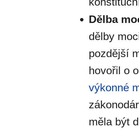
konstitučn
Dělba moc
dělby moci
pozdější 
hovořil o 
výkonné m
zákonodár
měla být d