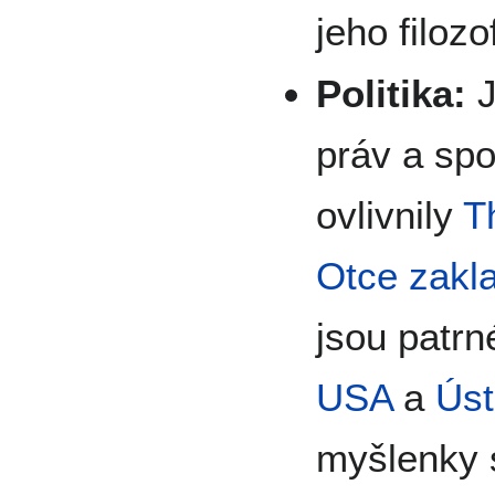
jeho filozof
Politika:
J
práv a sp
ovlivnily
T
Otce zakl
jsou patrn
USA
a
Ús
myšlenky 