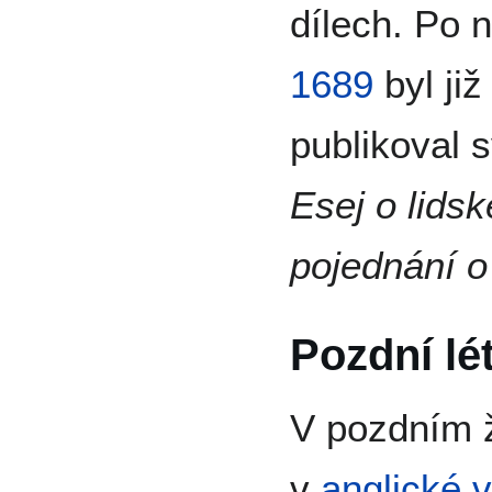
dílech. Po 
1689
byl ji
publikoval 
Esej o lid
pojednání o
Pozdní lé
V pozdním 
v
anglické 