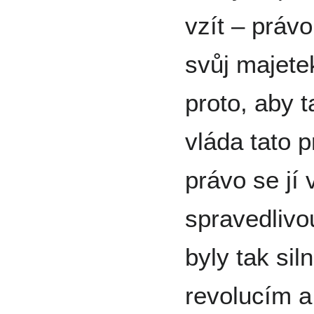
vzít – práv
svůj majetek
proto, aby 
vláda tato p
právo se jí 
spravedlivo
byly tak siln
revolucím a