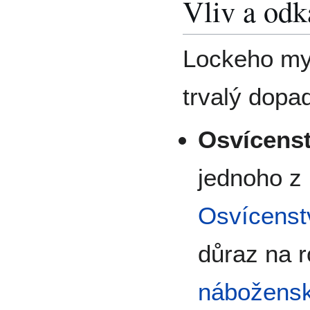
Vliv a odk
Lockeho my
trvalý dopa
Osvícenst
jednoho z 
Osvícenst
důraz na 
nábožensk