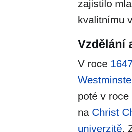
zajistilo m
kvalitnímu 
Vzdělání 
V roce
164
Westminste
poté v roce
na
Christ C
univerzitě
. 