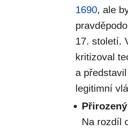
1690
, ale b
pravděpodob
17. století.
kritizoval te
a představil
legitimní vl
Přirozený
Na rozdíl