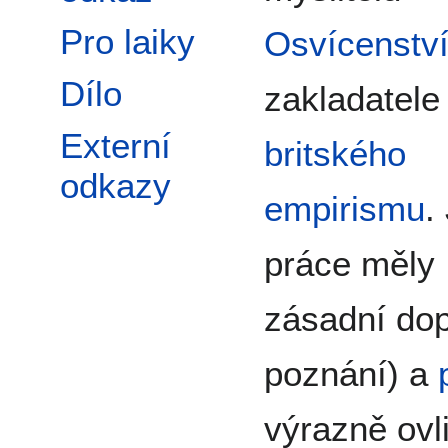
Pro laiky
Osvícenstv
Dílo
zakladatele
Externí
britského
odkazy
empirismu
.
práce měly
zásadní do
poznání) a
výrazně ovl