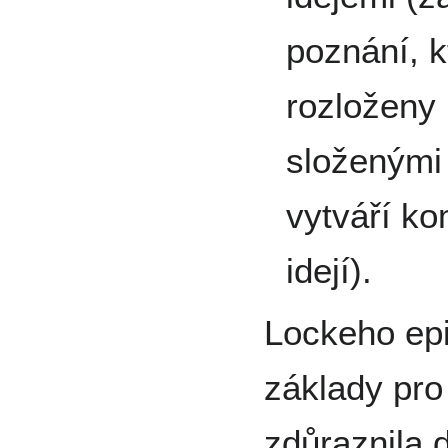
poznání, 
rozloženy 
složenými 
vytváří k
idejí).
Lockeho epi
základy pr
zdůraznila 