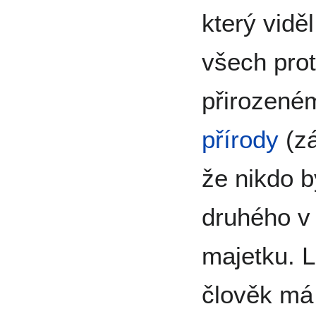
který vidě
všech prot
přirozené
přírody
(zá
že nikdo 
druhého v
majetku. L
člověk má