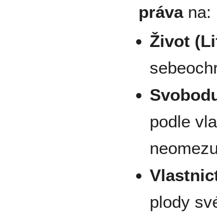
práva
na:
Život (Li
sebeoch
Svobodu 
podle vla
neomezuj
Vlastnic
plody své