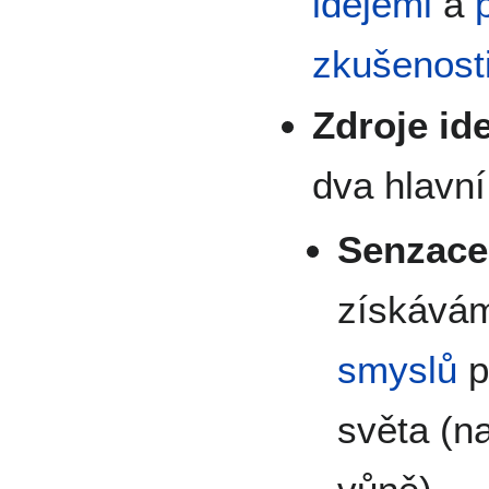
idejemi
a
zkušenost
Zdroje ide
dva hlavní 
Senzace
získávám
smyslů
p
světa (na