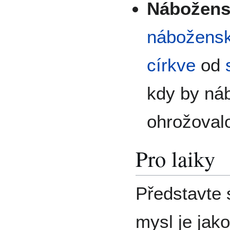
Nábožensk
nábožensk
církve
od
kdy by ná
ohrožoval
Pro laiky
Představte 
mysl je jak