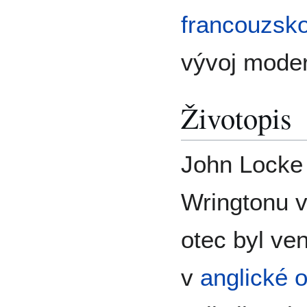
francouzsko
vývoj mode
Životopis
John Locke 
Wringtonu v
otec byl ve
v
anglické 