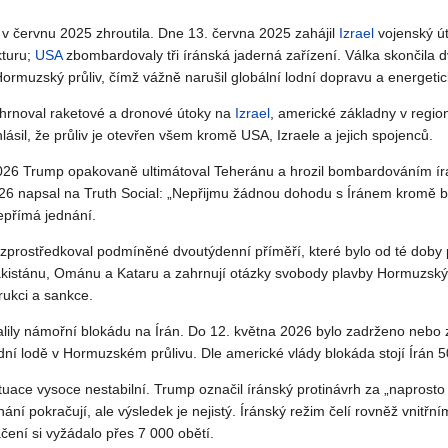
v červnu 2025 zhroutila. Dne 13. června 2025 zahájil
Izrael
vojenský út
kturu;
USA
zbombardovaly tři íránská jaderná zařízení. Válka skončila 
ormuzský průliv, čímž vážně narušil globální lodní dopravu a energetic
ahrnoval raketové a dronové útoky na
Izrael
, americké základny v regio
hlásil, že průliv je otevřen všem kromě USA, Izraele a jejich spojenců.
26 Trump opakovaně ultimátoval Teheránu a hrozil bombardováním írá
6 napsal na Truth Social: „Nepřijmu žádnou dohodu s Íránem kromě 
epřímá jednání.
zprostředkoval podmíněné dvoutýdenní příměří, které bylo od té doby
kistánu, Ománu a Kataru a zahrnují otázky svobody plavby Hormuzský
rukci a sankce.
ily námořní blokádu na Írán. Do 12. května 2026 bylo zadrženo nebo 
adní lodě v Hormuzském průlivu. Dle americké vlády blokáda stojí Írán 
uace vysoce nestabilní. Trump označil íránský protinávrh za „naprosto ne
ání pokračují, ale výsledek je nejistý. Íránský režim čelí rovněž vnitřní
ačení si vyžádalo přes 7 000 obětí.