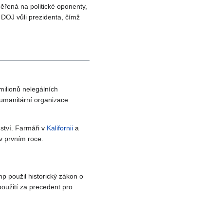
ěřená na politické oponenty,
 DOJ vůli prezidenta, čímž
milionů nelegálních
Humanitární organizace
ství. Farmáři v
Kalifornii
a
v prvním roce.
p použil historický zákon o
použití za precedent pro