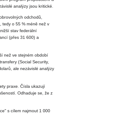
vislé analýzy jsou kritické.
dobrovolných odchodů,
0, tedy o 55 % méně než v
ižší stav federální
ancí (přes 31 600) a
šší než ve stejném období
transfery (Social Security,
dolarů, ale nezávislé analýzy
ty praxe. Čísla ukazují
ušeností. Odhaduje se, že z
rce" s cílem najmout 1 000