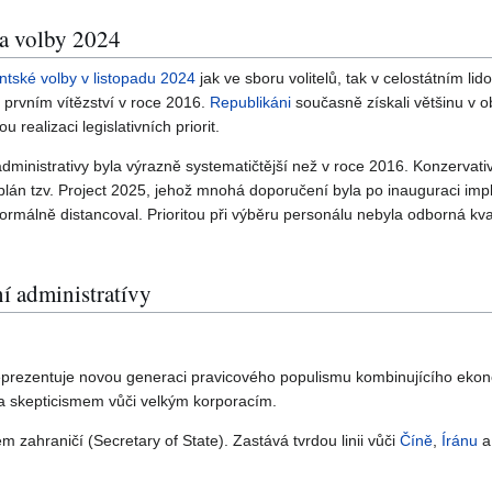
 a volby 2024
ntské volby v listopadu 2024
jak ve sboru volitelů, tak v celostátním li
ři prvním vítězství v roce 2016.
Republikáni
současně získali většinu v
 realizaci legislativních priorit.
dministrativy byla výrazně systematičtější než v roce 2016. Konzervativ
 plán tzv. Project 2025, jehož mnohá doporučení byla po inauguraci im
álně distancoval. Prioritou při výběru personálu nebyla odborná kval
í administratívy
prezentuje novou generaci pravicového populismu kombinujícího ekon
a skepticismem vůči velkým korporacím.
em zahraničí (Secretary of State). Zastává tvrdou linii vůči
Číně
,
Íránu
a