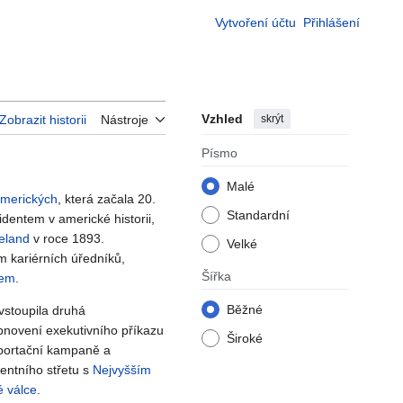
Vytvoření účtu
Přihlášení
Vzhled
skrýt
Zobrazit historii
Nástroje
Písmo
Malé
amerických
, která začala 20.
Standardní
dentem v americké historii,
eland
v roce 1893.
Velké
m kariérních úředníků,
Šířka
nem
.
Běžné
vstoupila druhá
obnovení exekutivního příkazu
Široké
portační kampaně a
entního střetu s
Nejvyšším
é válce
.