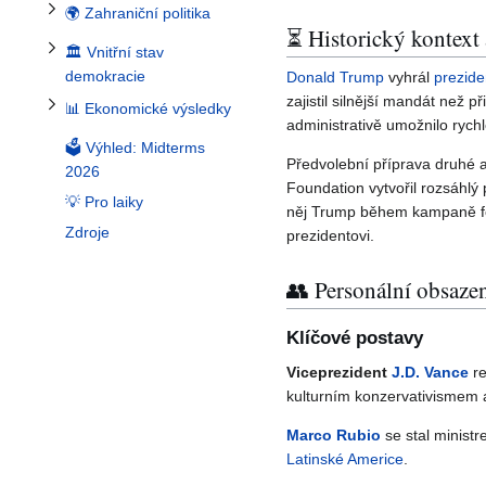
🌍 Zahraniční politika
⏳ Historický kontext
🏛️ Vnitřní stav
demokracie
Donald Trump
vyhrál
prezide
zajistil silnější mandát než p
📊 Ekonomické výsledky
administrativě umožnilo rychlou
🗳️ Výhled: Midterms
Předvolební příprava druhé a
2026
Foundation vytvořil rozsáhlý
💡 Pro laiky
něj Trump během kampaně form
Zdroje
prezidentovi.
👥 Personální obsazen
Klíčové postavy
Viceprezident
J.D. Vance
re
kulturním konzervativismem 
Marco Rubio
se stal ministr
Latinské Americe
.