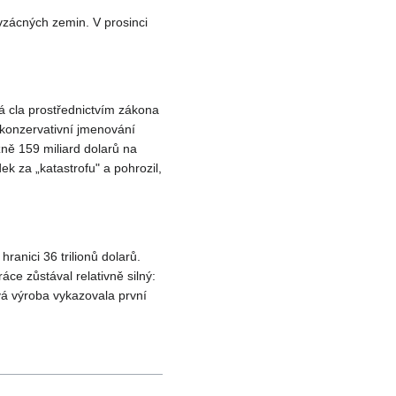
zácných zemin. V prosinci
 cla prostřednictvím zákona
ři konzervativní jmenování
žně 159 miliard dolarů na
k za „katastrofu" a pohrozil,
ranici 36 trilionů dolarů.
e zůstával relativně silný:
á výroba vykazovala první