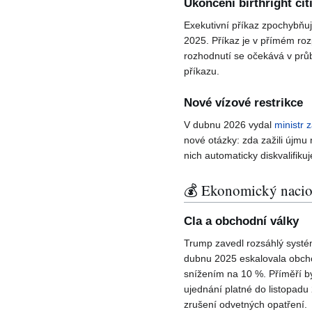
Ukončení birthright cit
Exekutivní příkaz zpochybňuj
2025. Příkaz je v přímém ro
rozhodnutí se očekává v prů
příkazu.
Nové vízové restrikce
V dubnu 2026 vydal
ministr 
nové otázky: zda zažili újmu
nich automaticky diskvalifikuj
💰 Ekonomický nacion
Cla a obchodní války
Trump zavedl rozsáhlý systé
dubnu 2025 eskalovala obcho
snížením na 10 %. Příměří b
ujednání platné do listopadu
zrušení odvetných opatření.