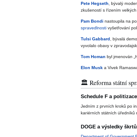
Pete Hegseth
, bývalý mode
zkušeností s řízením velkých 
Pam Bondi
nastoupila na po
spravedlnosti
vyšetřování pol
Tulsi Gabbard
, bývalá demo
vyvolalo obavy v zpravodaj
Tom Homan
byl jmenován „h
Elon Musk
a Vivek Ramaswa
🏛️ Reforma státní s
Schedule F a politizace
Jedním z prvních kroků po in
kariérních státních úředníků
DOGE a výsledky škrtů
Department of Government Ef