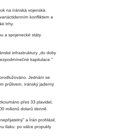
ok na íránská vojenská
dvanáctidenním konfliktem a
ké trhy.
nu a spojenecké státy.
nské infrastruktury „do doby
bezpodmínečné kapitulace."
 prodlužováno. Jednání se
m průlivem, íránský jaderný
zkoumáno přes 33 plavidel,
500 milionů dolarů denně.
přijatelný" a Írán prohlásil,
mu tlaku: po válce propukly