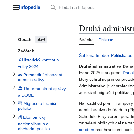
Přepnout podsekci 👥 Personální obsazení administratívy
Přeskočit
Infopedia
na
Přepnout podsekci 🏛️ Reforma státní správy a DOGE
Hlavní menu
Přepnout podsekci 💰 Ekonomický nacionalismus a obchodní politika
obsah
Druhá administ
Přepnout podsekci 🚧 Migrace a hraniční politika
Obsah
skrýt
Stránka
Diskuse
Začátek
Šablona:Infobox Politická adm
⏳ Historický kontext a
Druhá administrativa Don
volby 2024
ledna 2025 inaugurací
Donal
👥 Personální obsazení
Přepnout podsekci 🌍 Zahraniční politika
který vyhrál nepřímou prezi
administratívy
Přepnout podsekci 🏛️ Vnitřní stav demokracie
Administrativa je charakteri
🏛️ Reforma státní správy
agresivní migrační politikou,
a DOGE
Přepnout podsekci 📊 Ekonomické výsledky
Na rozdíl od první Trumpovy
🚧 Migrace a hraniční
politika
administrativa do úřadu s př
Schedule F, vytvoření porad
💰 Ekonomický
zavedení plošných cel na zah
nacionalismus a
obchodní politika
soudem
nad hranicemi exekut