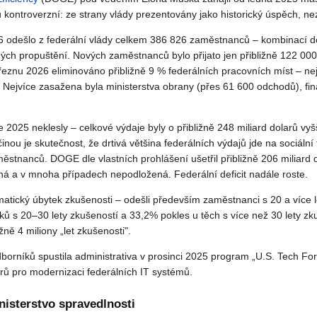
 kontroverzní: ze strany vlády prezentovány jako historický úspěch, nezá
 odešlo z federální vlády celkem 386 826 zaměstnanců – kombinací 
ch propuštění. Nových zaměstnanců bylo přijato jen přibližně 122 00
eznu 2026 eliminováno přibližně 9 % federálních pracovních míst – nejn
Nejvíce zasažena byla ministerstva obrany (přes 61 600 odchodů), fin
e 2025 neklesly – celkové výdaje byly o přibližně 248 miliard dolarů vy
inou je skutečnost, že drtivá většina federálních výdajů jde na sociální 
městnanců. DOGE dle vlastních prohlášení ušetřil přibližně 206 miliard 
sná a v mnoha případech nepodložená. Federální deficit nadále roste.
atický úbytek zkušenosti – odešli především zaměstnanci s 20 a více le
ů s 20–30 lety zkušeností a 33,2% pokles u těch s více než 30 lety zk
žně 4 miliony „let zkušenosti".
borníků spustila administrativa v prosinci 2025 program „U.S. Tech Fo
rů pro modernizaci federálních IT systémů.
nisterstvo spravedlnosti