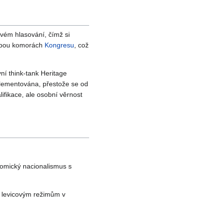
dovém hlasování, čímž si
 obou komorách
Kongresu
, což
ní think-tank Heritage
plementována, přestože se od
ifikace, ale osobní věrnost
omický nacionalismus s
 levicovým režimům v