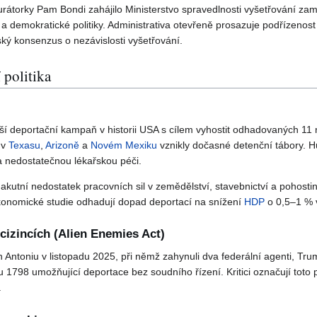
átorky Pam Bondi zahájilo Ministerstvo spravedlnosti vyšetřování zam
a demokratické politiky. Administrativa otevřeně prosazuje podřízenost
ký konsenzus o nezávislosti vyšetřování.
 politika
ětší deportační kampaň v historii USA s cílem vyhostit odhadovaných 11 
 v
Texasu
,
Arizoně
a
Novém Mexiku
vznikly dočasné detenční tábory. 
 nedostatečnou lékařskou péči.
kutní nedostatek pracovních sil v zemědělství, stavebnictví a pohostin
 Ekonomické studie odhadují dopad deportací na snížení
HDP
o 0,5–1 % 
cizincích (Alien Enemies Act)
 Antoniu v listopadu 2025, při němž zahynuli dva federální agenti, Trum
u 1798 umožňující deportace bez soudního řízení. Kritici označují toto 
.