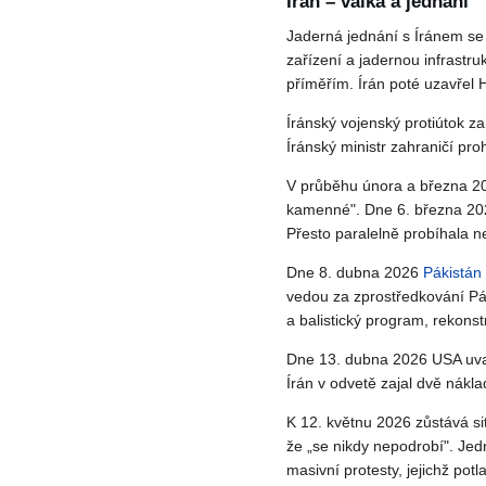
Írán – válka a jednání
Jaderná jednání s Íránem se 
zařízení a jadernou infrastru
příměřím. Írán poté uzavřel H
Íránský vojenský protiútok z
Íránský ministr zahraničí pro
V průběhu února a března 20
kamenné". Dne 6. března 202
Přesto paralelně probíhala n
Dne 8. dubna 2026
Pákistán
vedou za zprostředkování Pá
a balistický program, rekonst
Dne 13. dubna 2026 USA uval
Írán v odvetě zajal dvě nákl
K 12. květnu 2026 zůstává sit
že „se nikdy nepodrobí". Jedn
masivní protesty, jejichž potl