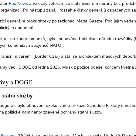
rátor
Fox News
a válečný veterán, se stal ministrem obrany bez před
organizací. Po nástupu zahájil rozsáhlé čistky generálů označených za 
zici generální prokurátorky po rezignaci Matta Gaetze. Pod jejím vede
itických oponentů.
kratická kongresmanká, byla jmenována ředitelkou národní rozvědky (D
ských komunitách spojenců NATO.
raničním carem" (Border Czar) a stal se architektem masových deport
my vedli DOGE od ledna 2025. Musk z pozice odešel koncem května 
právy a DOGE
 státní služby
auguraci bylo obnovení exekutivního příkazu Schedule F, který umožňuje
 na politické nominanty zbavené ochrany státní služby.
ficiency
(DOGE) pod vedením Elona Muska zahájil od ledna 2025 mas