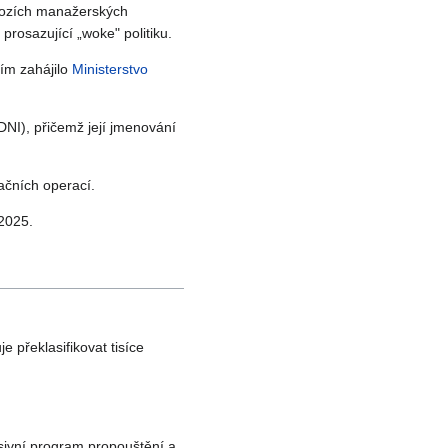
chozích manažerských
prosazující „woke" politiku.
ním zahájilo
Ministerstvo
NI), přičemž její jmenování
ačních operací.
2025.
 překlasifikovat tisíce
ivní program propouštění a