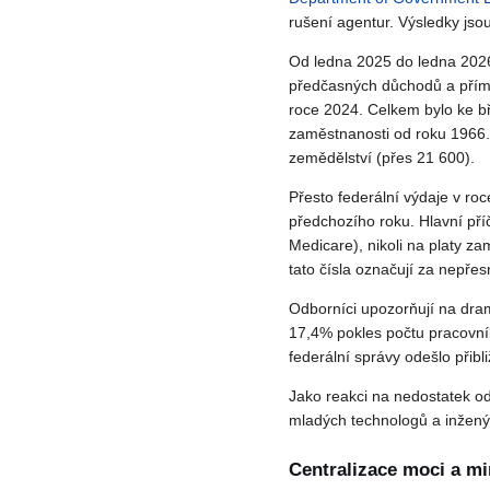
rušení agentur. Výsledky jsou
Od ledna 2025 do ledna 2026
předčasných důchodů a přímý
roce 2024. Celkem bylo ke bř
zaměstnanosti od roku 1966. 
zemědělství (přes 21 600).
Přesto federální výdaje v roc
předchozího roku. Hlavní příč
Medicare), nikoli na platy za
tato čísla označují za nepře
Odborníci upozorňují na dram
17,4% pokles počtu pracovník
federální správy odešlo přibli
Jako reakci na nedostatek od
mladých technologů a inžený
Centralizace moci a mi