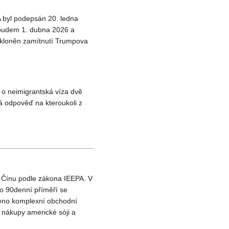
A byl podepsán 20. ledna
soudem 1. dubna 2026 a
akloněn zamítnutí Trumpova
o neimigrantská víza dvě
á odpověď na kteroukoli z
a Čínu podle zákona IEEPA. V
o 90denní příměří se
řeno komplexní obchodní
 nákupy americké sóji a