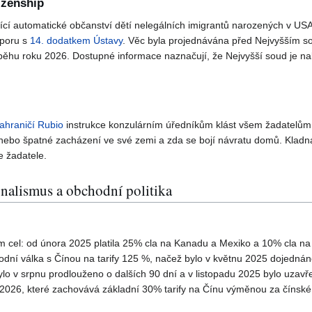
izenship
ící automatické občanství dětí nelegálních imigrantů narozených v US
zporu s
14. dodatkem Ústavy
. Věc byla projednávána před Nejvyšším 
běhu roku 2026. Dostupné informace naznačují, že Nejvyšší soud je n
zahraničí Rubio
instrukce konzulárním úředníkům klást všem žadatelům 
 nebo špatné zacházení ve své zemi a zda se bojí návratu domů. Kladn
e žadatele.
alismus a obchodní politika
m cel: od února 2025 platila 25% cla na Kanadu a Mexiko a 10% cla n
dní válka s Čínou na tarify 125 %, načež bylo v květnu 2025 dojednán
ylo v srpnu prodlouženo o dalších 90 dní a v listopadu 2025 bylo uzav
 2026, které zachovává základní 30% tarify na Čínu výměnou za čínské