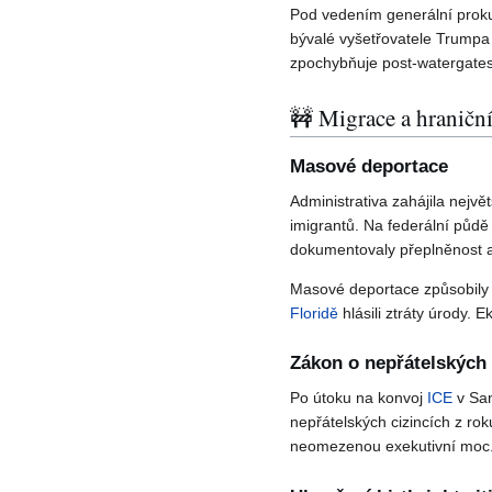
Pod vedením generální prokur
bývalé vyšetřovatele Trumpa 
zpochybňuje post-watergates
🚧 Migrace a hraniční
Masové deportace
Administrativa zahájila nejv
imigrantů. Na federální půdě
dokumentovaly přeplněnost a
Masové deportace způsobily a
Floridě
hlásili ztráty úrody.
Zákon o nepřátelských 
Po útoku na konvoj
ICE
v San
nepřátelských cizincích z rok
neomezenou exekutivní moc