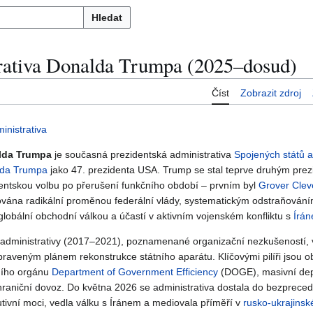
Hledat
rativa Donalda Trumpa (2025–dosud)
Číst
Zobrazit zdroj
inistrativa
alda Trumpa
je současná prezidentská administrativa
Spojených států 
da Trumpa
jako 47. prezidenta USA. Trump se stal teprve druhým prezi
dentskou volbu po přerušení funkčního období – prvním byl
Grover Clev
zována radikální proměnou federální vlády, systematickým odstraňování
 globální obchodní válkou a účastí v aktivním vojenském konfliktu s
Írá
 administrativy (2017–2021), poznamenané organizační nezkušeností, 
ipraveným plánem rekonstrukce státního aparátu. Klíčovými pilíři jsou 
ního orgánu
Department of Government Efficiency
(DOGE), masivní de
raniční dovoz. Do května 2026 se administrativa dostala do bezpreced
ivní moci, vedla válku s Íránem a mediovala příměří v
rusko-ukrajinsk