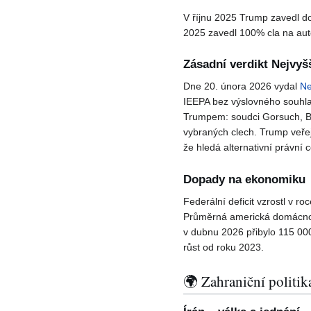
V říjnu 2025 Trump zavedl d
2025 zavedl 100% cla na aut
Zásadní verdikt Nejvyš
Dne 20. února 2026 vydal
Ne
IEEPA bez výslovného souhl
Trumpem: soudci Gorsuch, Bar
vybraných clech. Trump veřej
že hledá alternativní právní 
Dopady na ekonomiku
Federální deficit vzrostl v r
Průměrná americká domácnost
v dubnu 2026 přibylo 115 00
růst od roku 2023.
🌍 Zahraniční politik