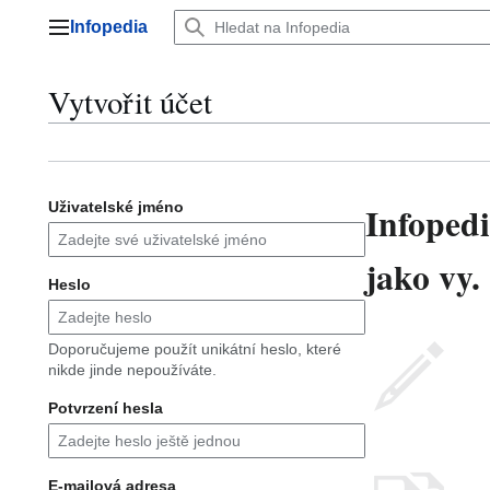
Přeskočit
Infopedia
na
Hlavní menu
obsah
Vytvořit účet
Infopedi
Uživatelské jméno
jako vy.
Heslo
Doporučujeme použít unikátní heslo, které
nikde jinde nepoužíváte.
Potvrzení hesla
E-mailová adresa