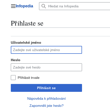
Přeskočit
Infopedia
na
Hlavní menu
obsah
Přihlaste se
Uživatelské jméno
Heslo
Přihlásit trvale
Přihlásit se
Nápověda k přihlašování
Zapomněli jste heslo?