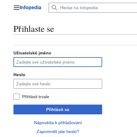
Přeskočit
Infopedia
na
Hlavní menu
obsah
Přihlaste se
Uživatelské jméno
Heslo
Přihlásit trvale
Přihlásit se
Nápověda k přihlašování
Zapomněli jste heslo?