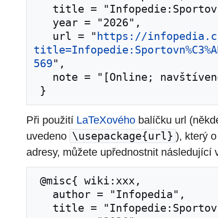
   title = "Infopedie:Sportovní aktuality --- ",

   year = "2026",

   url = "
https://infopedia.c
title=Infopedie:Sportovn%C3%A
569
",

   note = "[Online; navštíveno 8. 08. 2026]"

Při použití
LaTeXového
balíčku url (něk
uvedeno
\usepackage{url}
), který
adresy, můžete upřednostnit následující v
 @misc{ wiki:xxx,

   author = "Infopedia",

   title = "Infopedie:Sportovní aktuality --- ",
