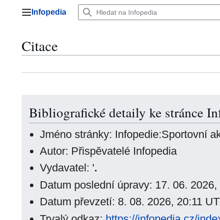
Přeskočit
Infopedia
na
Hlavní menu
obsah
Citace
Bibliografické detaily ke stránce I
Jméno stránky: Infopedie:Sportovní ak
Autor: Přispěvatelé Infopedia
Vydavatel: '
.
Datum poslední úpravy: 17. 06. 2026
Datum převzetí: 8. 08. 2026, 20:11 U
Trvalý odkaz:
https://infopedia.cz/ind