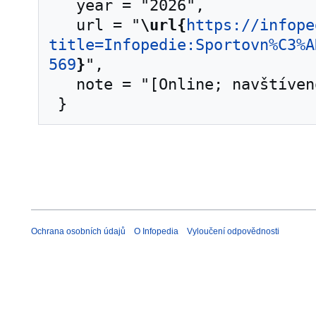
   year = "2026",

   url = "
\url{
https://infope
title=Infopedie:Sportovn%C3%A
569
}
",

   note = "[Online; navštíveno 8. 08. 2026]"

Ochrana osobních údajů
O Infopedia
Vyloučení odpovědnosti