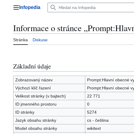
Přeskočit
Infopedia
na
Hlavní menu
obsah
Informace o stránce „Prompt:Hlavn
Stránka
Diskuse
Základní údaje
Zobrazovaný název
Prompt:Hlavní obecné vy
Výchozí klíč řazení
Prompt:Hlavní obecné vy
Velikost stránky (v bajtech)
22 771
ID jmenného prostoru
0
ID stránky
5274
Jazyk obsahu stránky
cs - čeština
Model obsahu stránky
wikitext