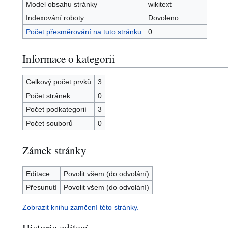
Model obsahu stránky
wikitext
Indexování roboty
Dovoleno
Počet přesměrování na tuto stránku
0
Informace o kategorii
Celkový počet prvků
3
Počet stránek
0
Počet podkategorií
3
Počet souborů
0
Zámek stránky
Editace
Povolit všem (do odvolání)
Přesunutí
Povolit všem (do odvolání)
Zobrazit knihu zamčení této stránky.
Historie editací