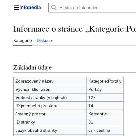
Přeskočit
Infopedia
na
Hlavní menu
obsah
Informace o stránce „Kategorie:Po
Kategorie
Diskuse
Základní údaje
Zobrazovaný název
Kategorie:Portály
Výchozí klíč řazení
Portály
Velikost stránky (v bajtech)
127
ID jmenného prostoru
14
Jmenný prostor
Kategorie
ID stránky
31
Jazyk obsahu stránky
cs - čeština