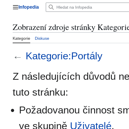
Přeskočit
Infopedia
na
Hlavní menu
obsah
Zobrazení zdroje stránky Kategorie
Kategorie
Diskuse
←
Kategorie:Portály
Z následujících důvodů n
tuto stránku:
Požadovanou činnost smě
ve skupině
Uživatelé
.