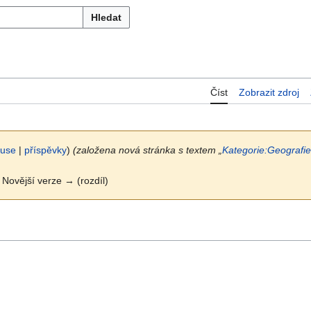
Hledat
Číst
Zobrazit zdroj
kuse
|
příspěvky
)
(založena nová stránka s textem „
Kategorie:Geografie
 | Novější verze → (rozdíl)