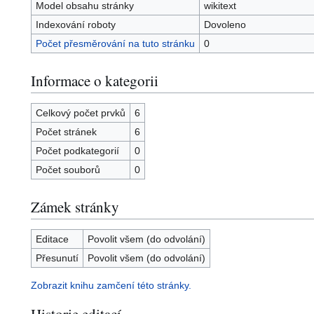
Model obsahu stránky
wikitext
Indexování roboty
Dovoleno
Počet přesměrování na tuto stránku
0
Informace o kategorii
Celkový počet prvků
6
Počet stránek
6
Počet podkategorií
0
Počet souborů
0
Zámek stránky
Editace
Povolit všem (do odvolání)
Přesunutí
Povolit všem (do odvolání)
Zobrazit knihu zamčení této stránky.
Historie editací