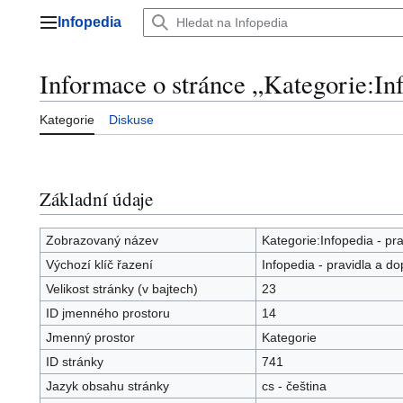
Přeskočit
Infopedia
na
Hlavní menu
obsah
Informace o stránce „Kategorie:Inf
Kategorie
Diskuse
Základní údaje
Zobrazovaný název
Kategorie:Infopedia - pr
Výchozí klíč řazení
Infopedia - pravidla a d
Velikost stránky (v bajtech)
23
ID jmenného prostoru
14
Jmenný prostor
Kategorie
ID stránky
741
Jazyk obsahu stránky
cs - čeština