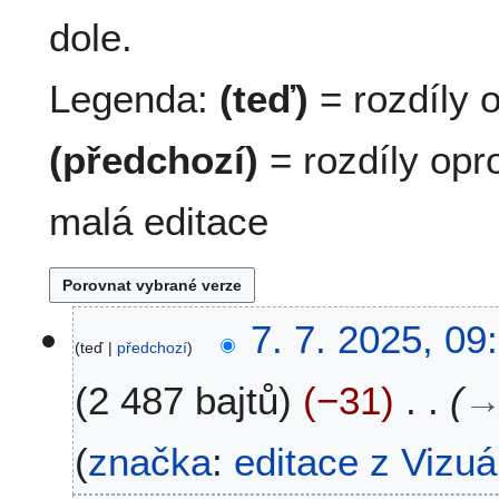
dole.
Legenda:
(teď)
= rozdíly o
(předchozí)
= rozdíly opro
malá editace
7
7. 7. 2025, 09
teď
předchozí
.
7
2 487 bajtů
−31
.
2
0
značka
:
editace z Vizuá
2
5