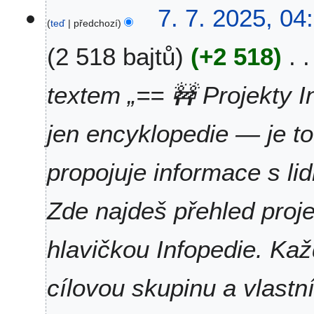
7. 7. 2025, 04
teď
předchozí
2 518 bajtů
+2 518
textem „== 🚧 Projekty I
jen encyklopedie — je to
propojuje informace s lid
Zde najdeš přehled proje
hlavičkou Infopedie. Každ
cílovou skupinu a vlastn