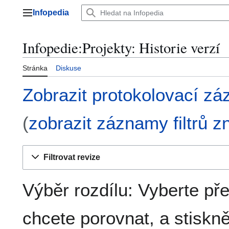
Přeskočit
Infopedia
na
Hlavní menu
obsah
Infopedie:Projekty: Historie verzí
Stránka
Diskuse
Zobrazit protokolovací zá
(
zobrazit záznamy filtrů zn
Filtrovat revize
Výběr rozdílu: Vyberte pře
chcete porovnat, a stiskně