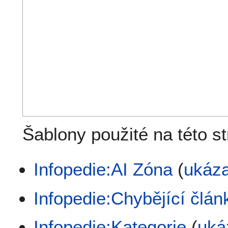
Šablony použité na této s
Infopedie:AI Zóna
(
ukáza
Infopedie:Chybějící člán
Infopedie:Kategorie
(
uká