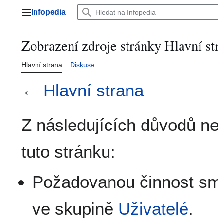
Přeskočit
Infopedia
na
Hlavní menu
obsah
Zobrazení zdroje stránky Hlavní st
Hlavní strana
Diskuse
←
Hlavní strana
Z následujících důvodů n
tuto stránku:
Požadovanou činnost smě
ve skupině
Uživatelé
.